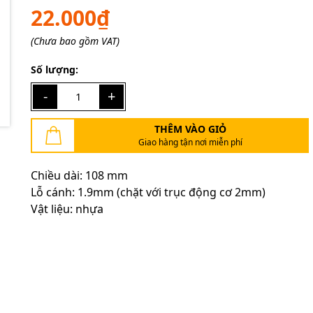
22.000₫
(Chưa bao gồm VAT)
Mã giảm giá:
Số lượng:
Ngày hết hạn:
-
+
Điều kiện:
THÊM VÀO GIỎ
Giao hàng tận nơi miễn phí
Chiều dài: 108 mm
Lỗ cánh: 1.9mm (chặt với trục động cơ 2mm)
Vật liệu: nhựa