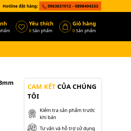
Hotline đặt hàng:
0963631012 - 0898404333
ánh
Yêu thích
Giỏ hàng
phẩm
0
Sản phẩm
0
Sản phẩm
108mm
CAM KẾT
CỦA CHÚNG
TÔI
Kiểm tra sản phẩm trước
khi bán
Tư vấn và hỗ trợ sử dụng