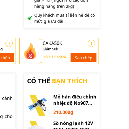
giá > 1tr ( ngoại trừ các đơn
hàng nặng trên 2kg)
Qúy khách mua sỉ liên hệ để có
mức giá ưu đãi !
CAKA50K
ng
Giảm 50k
HSD: 1/1/2024
 chép
Sao chép
CÓ THỂ
BẠN THÍCH
Mỏ hàn điều chỉnh
y cánh
nhiệt độ No907
60W 220V loại tốt
210.000₫
ng cho
Sò nóng lạnh 12V