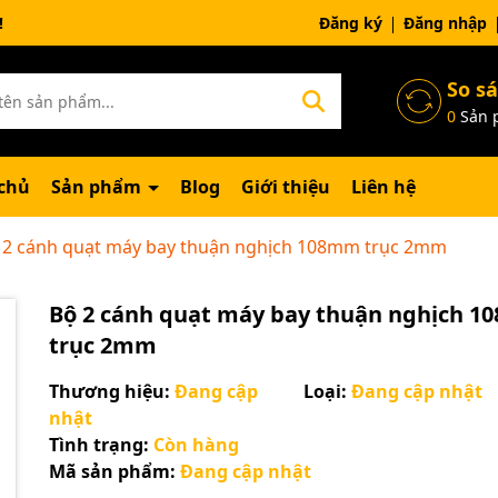
ng chờ đợi bạn
Đăng ký
Đăng nhập
So s
0
Sản 
chủ
Sản phẩm
Blog
Giới thiệu
Liên hệ
 2 cánh quạt máy bay thuận nghịch 108mm trục 2mm
Bộ 2 cánh quạt máy bay thuận nghịch 
trục 2mm
Thương hiệu:
Đang cập
Loại:
Đang cập nhật
nhật
Tình trạng:
Còn hàng
Mã sản phẩm:
Đang cập nhật