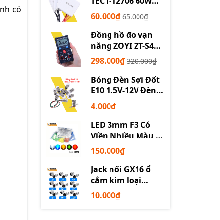
TEC1-12706 60W
ánh có
12710 100W 12715
60.000₫
65.000₫
150W
Đồng hồ đo vạn
năng ZOYI ZT-S4
tự động
298.000₫
320.000₫
Bóng Đèn Sợi Đốt
E10 1.5V-12V Đèn
Thí Nghiệm STEM
4.000₫
LED 3mm F3 Có
Viền Nhiều Màu –
Trắng Đỏ Xanh
150.000₫
Dương Lục Vàng
Jack nối GX16 ổ
cắm kim loại
2/3/4/5/6P chuyên
10.000₫
dụng