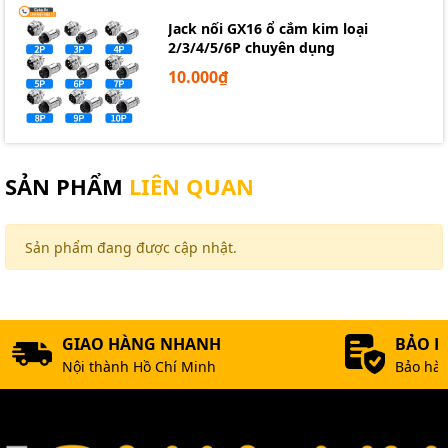
Jack nối GX16 ổ cắm kim loại
2/3/4/5/6P chuyên dụng
10.000₫
SẢN PHẨM
LIÊN QUAN
Sản phẩm đang được cập nhật.
GIAO HÀNG NHANH
BẢO 
Nội thành Hồ Chí Minh
Bảo hàn