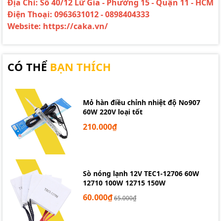
Địa Chỉ: Số 40/12 Lữ Gia - Phường 15 - Quận 11 - HCM
Điện Thoại: 0963631012 - 0898404333
Website: https://caka.vn/
CÓ THỂ
BẠN THÍCH
Mỏ hàn điều chỉnh nhiệt độ No907
60W 220V loại tốt
210.000₫
Sò nóng lạnh 12V TEC1-12706 60W
12710 100W 12715 150W
60.000₫
65.000₫