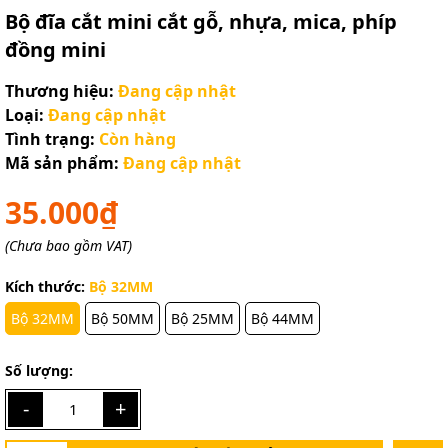
Bộ đĩa cắt mini cắt gỗ, nhựa, mica, phíp
đồng mini
Thương hiệu:
Đang cập nhật
Loại:
Đang cập nhật
Tình trạng:
Còn hàng
Mã sản phẩm:
Đang cập nhật
35.000₫
(Chưa bao gồm VAT)
Kích thước:
Bộ 32MM
Bộ 32MM
Bộ 50MM
Bộ 25MM
Bộ 44MM
Số lượng:
-
+