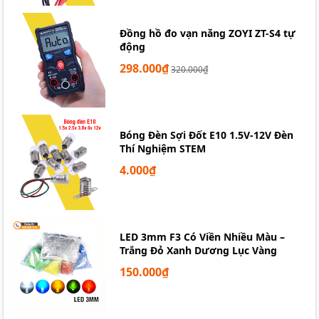
Đồng hồ đo vạn năng ZOYI ZT-S4 tự
động
298.000₫
320.000₫
Bóng Đèn Sợi Đốt E10 1.5V-12V Đèn
Thí Nghiệm STEM
4.000₫
LED 3mm F3 Có Viền Nhiều Màu –
Trắng Đỏ Xanh Dương Lục Vàng
150.000₫