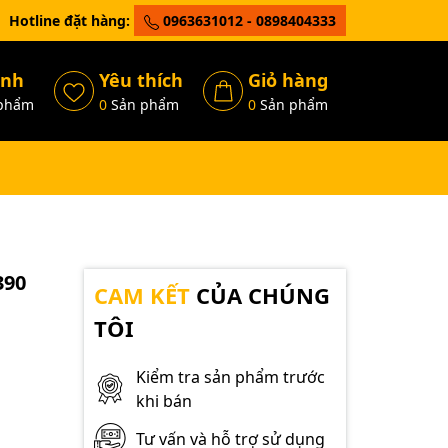
Hotline đặt hàng:
0963631012 - 0898404333
ánh
Yêu thích
Giỏ hàng
phẩm
0
Sản phẩm
0
Sản phẩm
390
CAM KẾT
CỦA CHÚNG
TÔI
Kiểm tra sản phẩm trước
khi bán
Tư vấn và hỗ trợ sử dụng