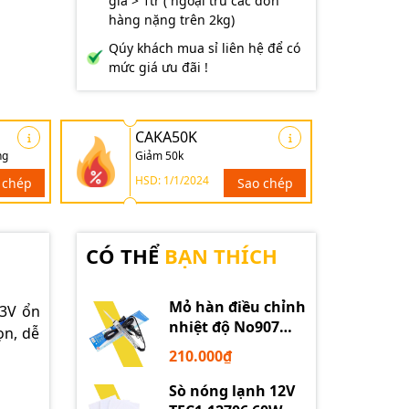
giá > 1tr ( ngoại trừ các đơn
hàng nặng trên 2kg)
Qúy khách mua sỉ liên hệ để có
mức giá ưu đãi !
CAKA50K
ng
Giảm 50k
HSD: 1/1/2024
 chép
Sao chép
CÓ THỂ
BẠN THÍCH
Mỏ hàn điều chỉnh
.3V ổn
nhiệt độ No907
ọn, dễ
60W 220V loại tốt
210.000₫
Sò nóng lạnh 12V