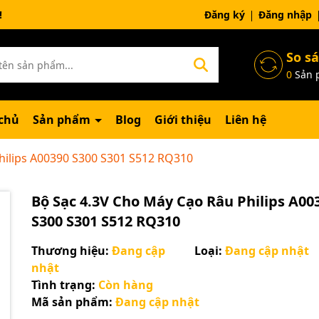
ng chờ đợi bạn
Đăng ký
Đăng nhập
So s
0
Sản 
chủ
Sản phẩm
Blog
Giới thiệu
Liên hệ
hilips A00390 S300 S301 S512 RQ310
Bộ Sạc 4.3V Cho Máy Cạo Râu Philips A00
S300 S301 S512 RQ310
Thương hiệu:
Đang cập
Loại:
Đang cập nhật
nhật
Tình trạng:
Còn hàng
Mã sản phẩm:
Đang cập nhật