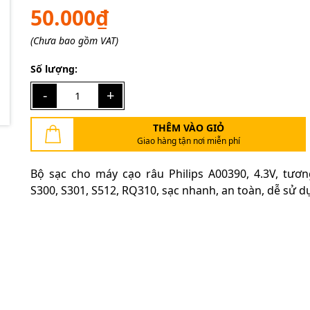
50.000₫
(Chưa bao gồm VAT)
Mã giảm giá:
Số lượng:
Ngày hết hạn:
-
+
Điều kiện:
THÊM VÀO GIỎ
Giao hàng tận nơi miễn phí
Bộ sạc cho máy cạo râu Philips A00390, 4.3V, tươn
S300, S301, S512, RQ310, sạc nhanh, an toàn, dễ sử d