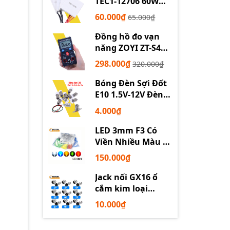
TEC1-12706 60W
12710 100W 12715
60.000₫
65.000₫
150W
Đồng hồ đo vạn
năng ZOYI ZT-S4
tự động
298.000₫
320.000₫
Bóng Đèn Sợi Đốt
E10 1.5V-12V Đèn
Thí Nghiệm STEM
4.000₫
LED 3mm F3 Có
Viền Nhiều Màu –
Trắng Đỏ Xanh
150.000₫
Dương Lục Vàng
Jack nối GX16 ổ
cắm kim loại
2/3/4/5/6P chuyên
10.000₫
dụng