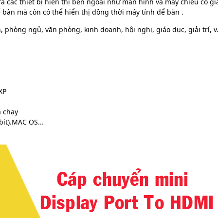
ra các thiết bị hiển thị bên ngoài như màn hình và máy chiếu có gi
bàn mà còn có thể hiển thị đồng thời máy tính để bàn .
 phòng ngủ, văn phòng, kinh doanh, hội nghị, giáo dục, giải trí, v.
XP
à chạy
bit).MAC OS...