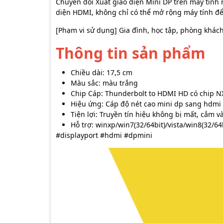
Chuyển đổi Xuất giao diện Mini DP trên máy tính 
diện HDMI, không chỉ có thể mở rộng máy tính để 
[Phạm vi sử dụng] Gia đình, học tập, phòng khách,
Thông tin sản phẩm
Chiều dài: 17,5 cm
Màu sắc: màu trắng
Chip Cáp: Thunderbolt to HDMI HD có chip N
Hiệu ứng: Cáp độ nét cao mini dp sang hdmi
Tiện lợi: Truyền tín hiệu không bị mất, cắm v
Hỗ trợ: winxp/win7(32/64bit)/vista/win8(32/64
#displayport #hdmi #dpmini