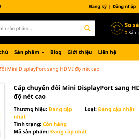
ng chờ đợi bạn
Đăng ký
Đăng nhập
So s
0
Sản 
chủ
Sản phẩm
Blog
Giới thiệu
Liên hệ
ổi Mini DisplayPort sang HDMI độ nét cao
Cáp chuyển đổi Mini DisplayPort sang 
độ nét cao
Thương hiệu:
Đang cập
Loại:
Đang cập nhật
nhật
Tình trạng:
Còn hàng
Mã sản phẩm:
Đang cập nhật