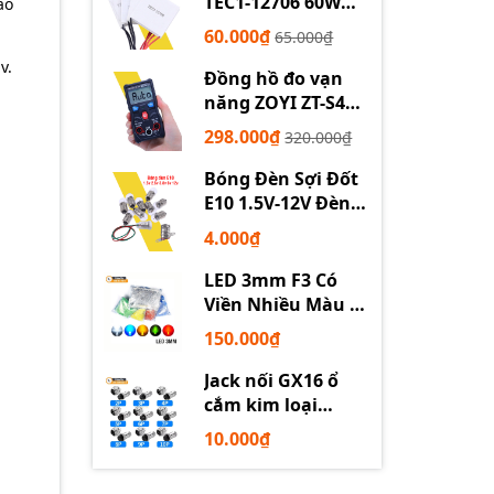
TEC1-12706 60W
ao
12710 100W 12715
60.000₫
65.000₫
150W
v.
Đồng hồ đo vạn
năng ZOYI ZT-S4
tự động
298.000₫
320.000₫
Bóng Đèn Sợi Đốt
E10 1.5V-12V Đèn
Thí Nghiệm STEM
4.000₫
LED 3mm F3 Có
Viền Nhiều Màu –
Trắng Đỏ Xanh
150.000₫
Dương Lục Vàng
Jack nối GX16 ổ
cắm kim loại
2/3/4/5/6P chuyên
10.000₫
dụng