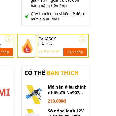
giá > 1tr ( ngoại trừ các đơn
hàng nặng trên 2kg)
Qúy khách mua sỉ liên hệ để có
mức giá ưu đãi !
CAKA50K
ng
Giảm 50k
HSD: 1/1/2024
 chép
Sao chép
CÓ THỂ
BẠN THÍCH
Mỏ hàn điều chỉnh
MI
nhiệt độ No907
60W 220V loại tốt
210.000₫
Sò nóng lạnh 12V