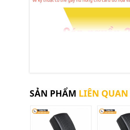
về kỹ thuật có thể gây hư hỏng cho card đồ họa v
SẢN PHẨM
LIÊN QUAN