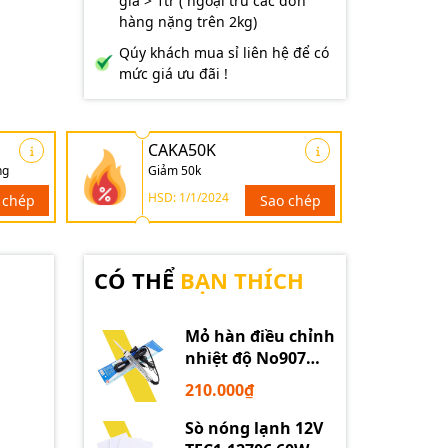
giá > 1tr ( ngoại trừ các đơn
hàng nặng trên 2kg)
Qúy khách mua sỉ liên hệ để có
mức giá ưu đãi !
CAKA50K
ng
Giảm 50k
HSD: 1/1/2024
 chép
Sao chép
CÓ THỂ
BẠN THÍCH
Mỏ hàn điều chỉnh
nhiệt độ No907
60W 220V loại tốt
210.000₫
Sò nóng lạnh 12V