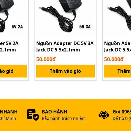
er 5V 2A
Nguồn Adapter DC 5V 3A
Nguồn Adap
5x2.1mm
Jack DC 5.5x2.1mm
Jack DC 5.
50.000₫
50.000₫
ào giỏ
Thêm vào giỏ
Thêm 
 NHANH
BẢO HÀNH
Gọi 096
SATA sang 6 Pin 8 Pin PCI-E cho VGA
Chí Minh
Bảo hành trách nhiệm
Để hỗ tr