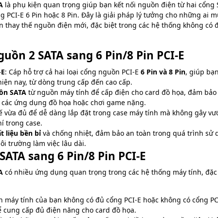
​
là phụ kiện quan trọng giúp bạn kết nối nguồn điện từ hai cổng
 PCI-E 6 Pin hoặc 8 Pin. Đây là giải pháp lý tưởng cho những ai 
 thay thế nguồn điện mới, đặc biệt trong các hệ thống không có 
guồn 2 SATA sang 6 Pin/8 Pin PCI-E
-E
: Cáp hỗ trợ cả hai loại cổng nguồn PCI-E
6 Pin và 8 Pin
, giúp bạ
hiện nay, từ dòng trung cấp đến cao cấp.
ồn SATA
từ nguồn máy tính để cấp điện cho card đồ họa, đảm bảo
o các ứng dụng đồ họa hoặc chơi game nặng.
 kế vừa đủ để dễ dàng lắp đặt trong case máy tính mà không gây v
í trong case.
t liệu bền bỉ
và chống nhiệt, đảm bảo an toàn trong quá trình sử 
i trường làm việc lâu dài.
ATA sang 6 Pin/8 Pin PCI-E
A
có nhiều ứng dụng quan trọng trong các hệ thống máy tính, đặc 
n máy tính của bạn không có đủ cổng PCI-E hoặc không có cổng PC
ể cung cấp đủ điện năng cho card đồ họa.