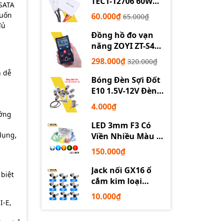
TEC1-12706 60W
 SATA
12710 100W 12715
muốn
60.000₫
65.000₫
150W
đủ
Đồng hồ đo vạn
năng ZOYI ZT-S4
tự động
298.000₫
320.000₫
n dễ
Bóng Đèn Sợi Đốt
E10 1.5V-12V Đèn
Thí Nghiệm STEM
4.000₫
ướng
LED 3mm F3 Có
dụng,
Viền Nhiều Màu –
Trắng Đỏ Xanh
150.000₫
Dương Lục Vàng
Jack nối GX16 ổ
biệt
cắm kim loại
2/3/4/5/6P chuyên
10.000₫
dụng
I-E,