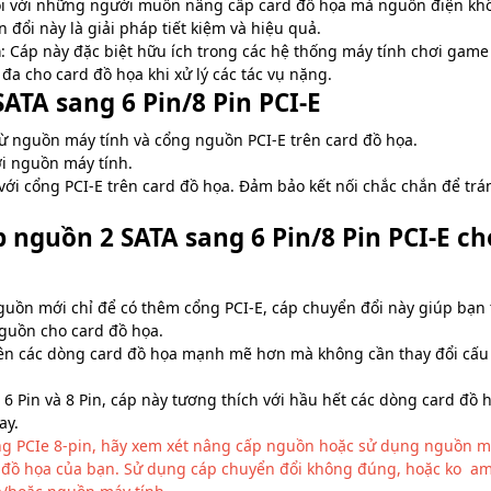
ối với những người muốn nâng cấp card đồ họa mà nguồn điện kh
n đổi này là giải pháp tiết kiệm và hiệu quả.
a
: Cáp này đặc biệt hữu ích trong các hệ thống máy tính chơi game
đa cho card đồ họa khi xử lý các tác vụ nặng.
ATA sang 6 Pin/8 Pin PCI-E
 từ nguồn máy tính và cổng nguồn PCI-E trên card đồ họa.
ới nguồn máy tính.
n) với cổng PCI-E trên card đồ họa. Đảm bảo kết nối chắc chắn để tr
p nguồn 2 SATA sang 6 Pin/8 Pin PCI-E ch
guồn mới chỉ để có thêm cổng PCI-E, cáp chuyển đổi này giúp bạn 
guồn cho card đồ họa.
ên các dòng card đồ họa mạnh mẽ hơn mà không cần thay đổi cấu
ả 6 Pin và 8 Pin, cáp này tương thích với hầu hết các dòng card đồ 
ay.
ng PCIe 8-pin, hãy xem xét nâng cấp nguồn hoặc sử dụng nguồn 
d đồ họa của bạn. Sử dụng cáp chuyển đổi không đúng, hoặc ko a