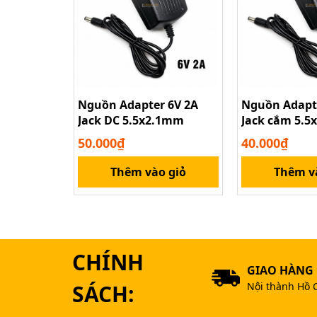
Nguồn Adapter 6V 2A
Nguồn Adapt
Jack DC 5.5x2.1mm
Jack cắm 5.
50.000₫
40.000₫
Thêm vào giỏ
Thêm v
CHÍNH
GIAO HÀNG
Cáp Nguồn 2 
SÁCH:
Nội thành Hồ 