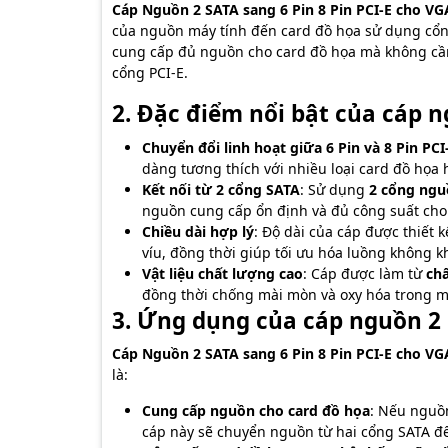
Cáp Nguồn 2 SATA sang 6 Pin 8 Pin PCI-E cho VGA​​​​​​
của nguồn máy tính đến card đồ họa sử dụng cổng
cung cấp đủ nguồn cho card đồ họa mà không cần
cổng PCI-E.
2. Đặc điểm nổi bật của cáp n
Chuyển đổi linh hoạt giữa 6 Pin và 8 Pin PCI
dàng tương thích với nhiều loại card đồ họa 
Kết nối từ 2 cổng SATA
: Sử dụng
2 cổng ngu
nguồn cung cấp ổn định và đủ công suất ch
Chiều dài hợp lý
: Độ dài của cáp được thiết
víu, đồng thời giúp tối ưu hóa luồng không kh
Vật liệu chất lượng cao
: Cáp được làm từ
chấ
đồng thời chống mài mòn và oxy hóa trong mô
3. Ứng dụng của cáp nguồn 2 S
Cáp Nguồn 2 SATA sang 6 Pin 8 Pin PCI-E cho VG
là:
Cung cấp nguồn cho card đồ họa
: Nếu nguồ
cáp này sẽ chuyển nguồn từ hai cổng SATA đ