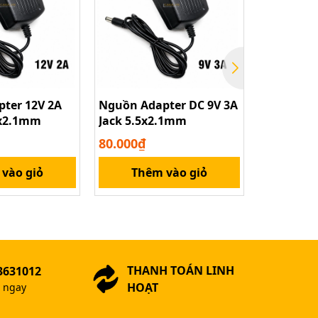
ter 12V 2A
Nguồn Adapter DC 9V 3A
Nguồn Ad
5x2.1mm
Jack 5.5x2.1mm
Jack 5.5
80.000₫
55.000₫
vào giỏ
Thêm vào giỏ
Thê
THANH TOÁN LINH
3631012
HOẠT
ợ ngay