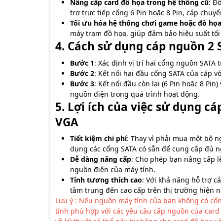
Nâng cấp card đồ họa trong hệ thống cũ
: Đ
trợ trực tiếp cổng 6 Pin hoặc 8 Pin, cáp chuyể
Tối ưu hóa hệ thống chơi game hoặc đồ họ
máy trạm đồ họa, giúp đảm bảo hiệu suất tối 
4. Cách sử dụng cáp nguồn 2 S
Bước 1
: Xác định vị trí hai cổng nguồn SATA
Bước 2
: Kết nối hai đầu cổng SATA của cáp v
Bước 3
: Kết nối đầu còn lại (6 Pin hoặc 8 Pi
nguồn điện trong quá trình hoạt động.
5. Lợi ích của việc sử dụng cá
VGA
Tiết kiệm chi phí
: Thay vì phải mua một bộ n
dụng các cổng SATA có sẵn để cung cấp đủ n
Dễ dàng nâng cấp
: Cho phép bạn nâng cấp l
nguồn điện của máy tính.
Tính tương thích cao
: Với khả năng hỗ trợ c
tầm trung đến cao cấp trên thị trường hiện n
Lưu ý : Nếu nguồn máy tính của bạn không có cổ
tính phù hợp với các yêu cầu cấp nguồn của car