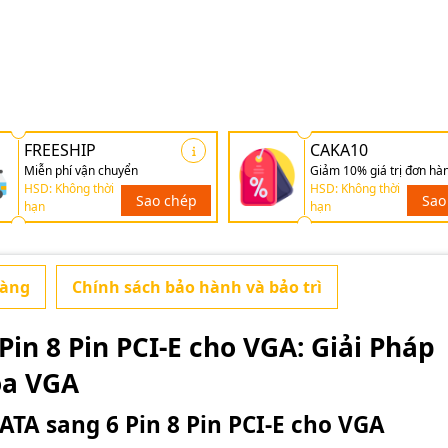
FREESHIP
CAKA10
Miễn phí vận chuyển
Giảm 10% giá trị đơn hà
HSD: Không thời
HSD: Không thời
Sao chép
Sao
hạn
hạn
hàng
Chính sách bảo hành và bảo trì
in 8 Pin PCI-E cho VGA: Giải Pháp
ọa VGA
SATA sang 6 Pin 8 Pin PCI-E cho VGA