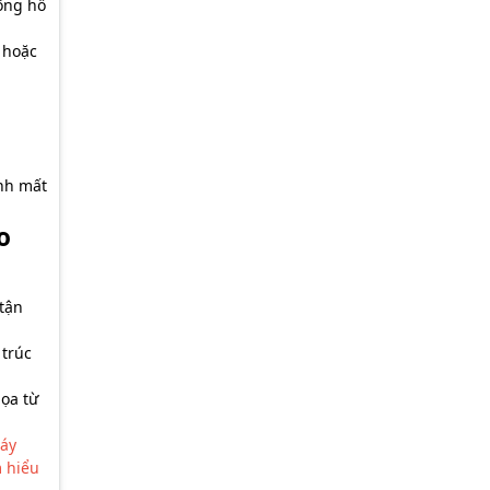
ông hỗ
 hoặc
ánh mất
o
tận
 trúc
họa từ
máy
m hiểu