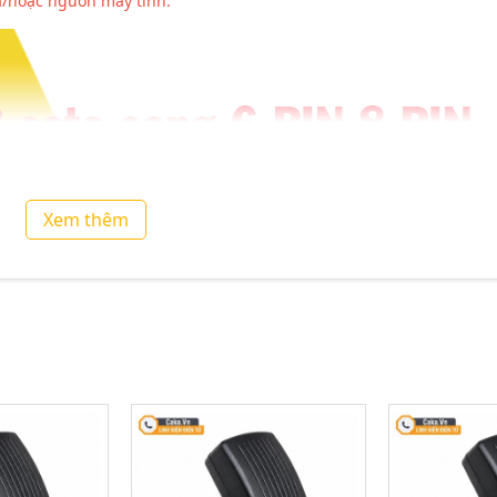
à/hoặc nguồn máy tính.
Xem thêm