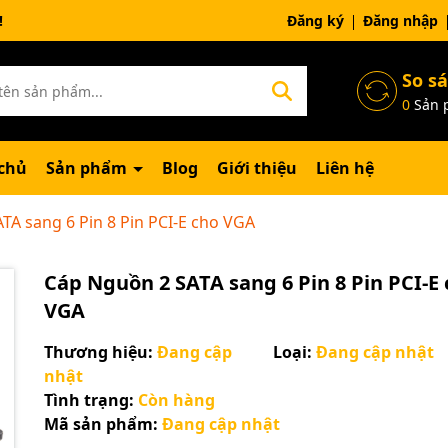
ng chờ đợi bạn
Đăng ký
Đăng nhập
So s
0
Sản 
chủ
Sản phẩm
Blog
Giới thiệu
Liên hệ
TA sang 6 Pin 8 Pin PCI-E cho VGA
Cáp Nguồn 2 SATA sang 6 Pin 8 Pin PCI-E
VGA
Thương hiệu:
Đang cập
Loại:
Đang cập nhật
nhật
Tình trạng:
Còn hàng
Mã sản phẩm:
Đang cập nhật
Mã giảm giá: