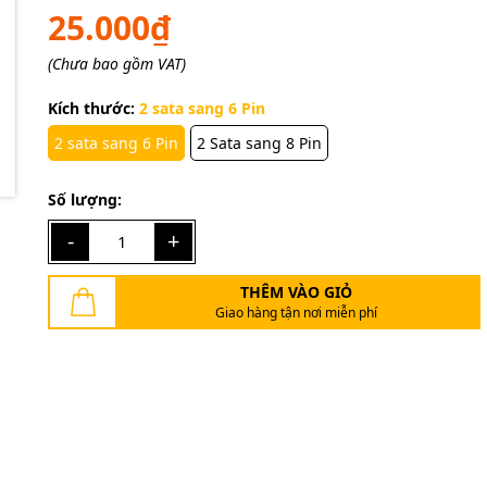
25.000₫
Ngày hết hạn:
(Chưa bao gồm VAT)
Điều kiện:
Kích thước:
2 sata sang 6 Pin
2 sata sang 6 Pin
2 Sata sang 8 Pin
Số lượng:
-
+
THÊM VÀO GIỎ
Giao hàng tận nơi miễn phí