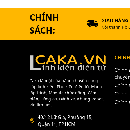
CHÍNH
GIAO HÀNG
SÁCH:
Nội thành Hồ 
CHÍNH
Chính 
chuyể
Caka là một cửa hàng chuyên cung
Chính 
cấp linh kiện, Phụ kiện điện tử, Mạch
lập trình, Module chức năng, Cảm
Chính s
biến, Động cơ, Bánh xe, Khung Robot,
Chính 
Pin lithium,...
40/12 Lữ Gia, Phường 15,
Quận 11, TP.HCM