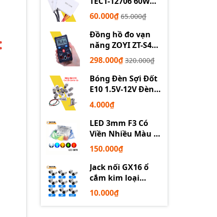
TEC1-12706 60W
12710 100W 12715
60.000₫
65.000₫
150W
Đồng hồ đo vạn
:
năng ZOYI ZT-S4
tự động
298.000₫
320.000₫
Bóng Đèn Sợi Đốt
E10 1.5V-12V Đèn
Thí Nghiệm STEM
4.000₫
LED 3mm F3 Có
Viền Nhiều Màu –
Trắng Đỏ Xanh
150.000₫
Dương Lục Vàng
Jack nối GX16 ổ
cắm kim loại
2/3/4/5/6P chuyên
10.000₫
dụng