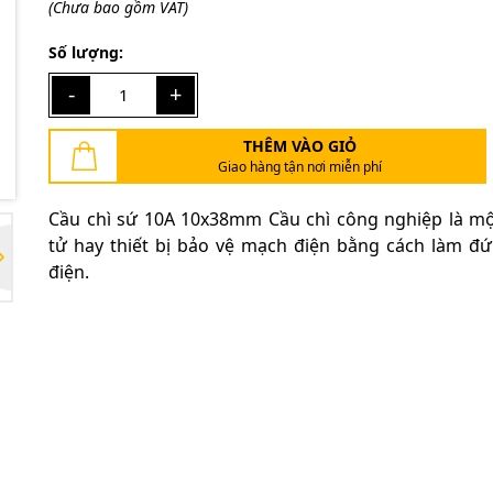
(Chưa bao gồm VAT)
Điều kiện:
Số lượng:
-
+
THÊM VÀO GIỎ
Giao hàng tận nơi miễn phí
Cầu chì sứ 10A 10x38mm Cầu chì công nghiệp là m
tử hay thiết bị bảo vệ mạch điện bằng cách làm đ
điện.