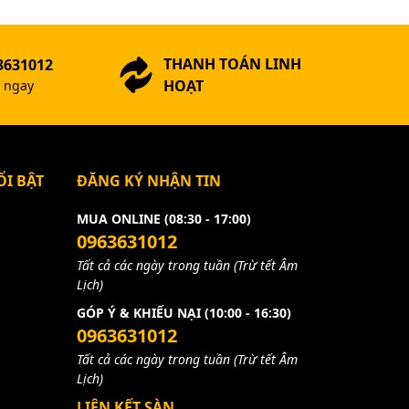
THANH TOÁN LINH
3631012
HOẠT
ợ ngay
I BẬT
ĐĂNG KÝ NHẬN TIN
MUA ONLINE (08:30 - 17:00)
0963631012
Tất cả các ngày trong tuần (Trừ tết Âm
Lịch)
GÓP Ý & KHIẾU NẠI (10:00 - 16:30)
0963631012
Tất cả các ngày trong tuần (Trừ tết Âm
Lịch)
LIÊN KẾT SÀN