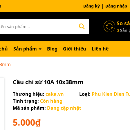
ng chờ đợi bạn
Đăng ký
Đăng nhập
So s
0
Sản 
chủ
Sản phẩm
Blog
Giới thiệu
Liên hệ
x38mm
Cầu chì sứ 10A 10x38mm
Thương hiệu:
caka.vn
Loại:
Phu Kien Dien T
Tình trạng:
Còn hàng
Mã sản phẩm:
Đang cập nhật
Mã giảm giá:
5.000₫
Ngày hết hạn: