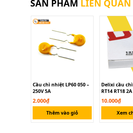
SẢN PHẨM
LIÊN QUAN
Cầu chì nhiệt LP60 050 –
Delixi cầu ch
250V 5A
RT14 RT18 2A
16A 20A 32A 
2.000₫
10.000₫
Thêm vào giỏ
Xem ch