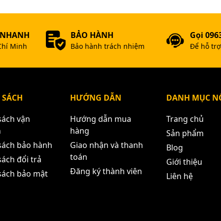
 NHANH
BẢO HÀNH
Gọi 096
Chí Minh
Bảo hành trách nhiệm
Để hỗ tr
 SÁCH
HƯỚNG DẪN
DANH MỤC NỔ
sách vận
Hướng dẫn mua
Trang chủ
n
hàng
Sản phẩm
sách bảo hành
Giao nhận và thanh
Blog
toán
ách đổi trả
Giới thiệu
Đăng ký thành viên
sách bảo mật
Liên hệ