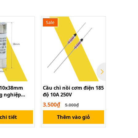
Sale
ứ 10x38mm
Cầu chì nồi cơm điện 185
Cầu chì 
ng nghiệp
độ 10A 250V
3.500₫
5.000₫
5.000₫
hi tiết
Thêm vào giỏ
Thê