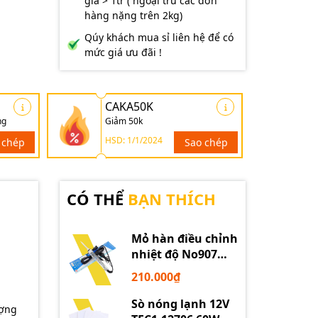
giá > 1tr ( ngoại trừ các đơn
hàng nặng trên 2kg)
Qúy khách mua sỉ liên hệ để có
mức giá ưu đãi !
CAKA50K
ng
Giảm 50k
HSD: 1/1/2024
 chép
Sao chép
CÓ THỂ
BẠN THÍCH
Mỏ hàn điều chỉnh
nhiệt độ No907
60W 220V loại tốt
210.000₫
Sò nóng lạnh 12V
ượng