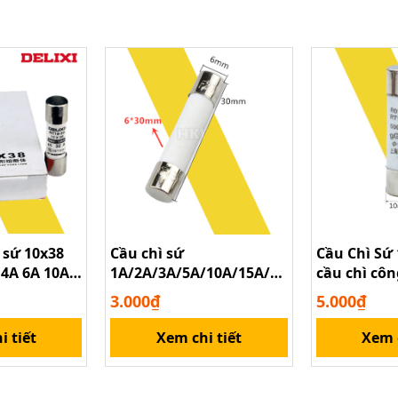
ì sứ 10x38
Cầu chì sứ
Cầu Chì S
 4A 6A 10A
1A/2A/3A/5A/10A/15A/20A/25A/30A
cầu chì cô
500V
6x30MM
500V 50KA
3.000₫
5.000₫
i tiết
Xem chi tiết
Xem c