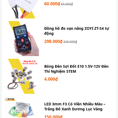
60.000₫
65.000₫
Đồng hồ đo vạn năng ZOYI ZT-S4 tự
động
298.000₫
320.000₫
Bóng Đèn Sợi Đốt E10 1.5V-12V Đèn
Thí Nghiệm STEM
Củ Loa 4R 30W giá rẻ
4.000₫
Tôi có thể mua loa 30W 4R ở
đâu ?
LED 3mm F3 Có Viền Nhiều Màu –
Trắng Đỏ Xanh Dương Lục Vàng
150.000₫