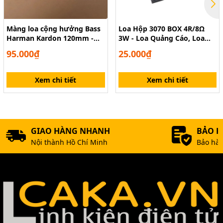
Màng loa cộng hưởng Bass
Loa Hộp 3070 BOX 4R/8Ω
Harman Kardon 120mm -
3W - Loa Quảng Cáo, Loa
Passive Radiator 12cm
Máy POS, Loa Thiết Bị Tích
95.000₫
25.000₫
Hợp
Xem chi tiết
Xem chi tiết
GIAO HÀNG NHANH
BẢO 
Nội thành Hồ Chí Minh
Bảo hàn