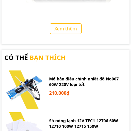
Xem thêm
CÓ THỂ
BẠN THÍCH
Mỏ hàn điều chỉnh nhiệt độ No907
Loa Mid Bass Klipsch 30W 4R 4inch Bass cực sâu
60W 220V loại tốt
210.000₫
Sò nóng lạnh 12V TEC1-12706 60W
12710 100W 12715 150W