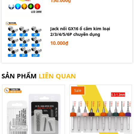
150.000₫
Jack nối GX16 ổ cắm kim loại
2/3/4/5/6P chuyên dụng
10.000₫
SẢN PHẨM
LIÊN QUAN
Sale