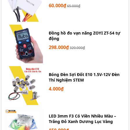
60.000₫
65.000₫
Đồng hồ đo vạn năng ZOYI ZT-S4 tự
động
298.000₫
320.000₫
Bóng Đèn Sợi Đốt E10 1.5V-12V Đèn
Thí Nghiệm STEM
4.000₫
LED 3mm F3 Có Viền Nhiều Màu –
Trắng Đỏ Xanh Dương Lục Vàng