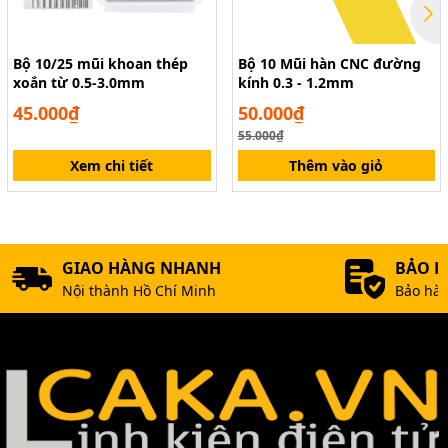
Bộ 10/25 mũi khoan thép
Bộ 10 Mũi hàn CNC đường
xoắn từ 0.5-3.0mm
kính 0.3 - 1.2mm
45.000₫
50.000₫
55.000₫
Xem chi tiết
Thêm vào giỏ
GIAO HÀNG NHANH
BẢO 
Nội thành Hồ Chí Minh
Bảo hàn