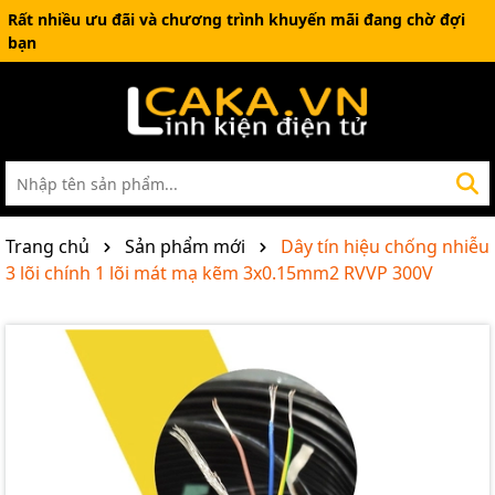
Rất nhiều ưu đãi và chương trình khuyến mãi đang chờ đợi
bạn
Trang chủ
Sản phẩm mới
Dây tín hiệu chống nhiễu
3 lõi chính 1 lõi mát mạ kẽm 3x0.15mm2 RVVP 300V