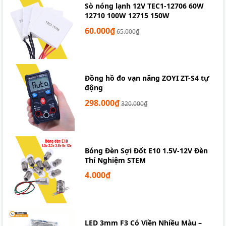
Sò nóng lạnh 12V TEC1-12706 60W
12710 100W 12715 150W
60.000₫
65.000₫
Đồng hồ đo vạn năng ZOYI ZT-S4 tự
động
298.000₫
320.000₫
Bóng Đèn Sợi Đốt E10 1.5V-12V Đèn
Thí Nghiệm STEM
4.000₫
LED 3mm F3 Có Viền Nhiều Màu –