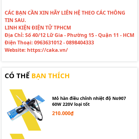
CÁC BẠN CẦN XIN HÃY LIÊN HỆ THEO CÁC THÔNG
TIN SAU.
LINH KIỆN ĐIỆN TỬ TPHCM
Địa Chỉ: Số 40/12 Lữ Gia - Phường 15 - Quận 11 - HCM
Điện Thoại: 0963631012 - 0898404333
Website: https://caka.vn/
CÓ THỂ
BẠN THÍCH
Mỏ hàn điều chỉnh nhiệt độ No907
60W 220V loại tốt
210.000₫