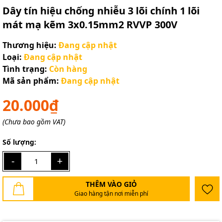
Dây tín hiệu chống nhiễu 3 lõi chính 1 lõi
mát mạ kẽm 3x0.15mm2 RVVP 300V
Thương hiệu:
Đang cập nhật
Loại:
Đang cập nhật
Tình trạng:
Còn hàng
Mã sản phẩm:
Đang cập nhật
20.000₫
(Chưa bao gồm VAT)
Số lượng:
-
+
THÊM VÀO GIỎ
Giao hàng tận nơi miễn phí