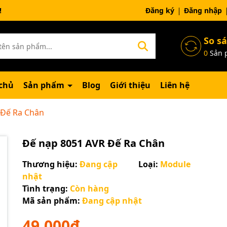
ng chờ đợi bạn
Đăng ký
Đăng nhập
So s
0
Sản 
chủ
Sản phẩm
Blog
Giới thiệu
Liên hệ
 Đế Ra Chân
Đế nạp 8051 AVR Đế Ra Chân
Thương hiệu:
Đang cập
Loại:
Module
nhật
Tình trạng:
Còn hàng
Mã sản phẩm:
Đang cập nhật
49.000₫