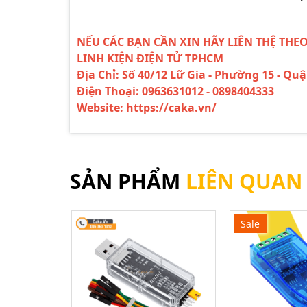
NẾU CÁC BẠN CẦN XIN HÃY LIÊN THỆ THE
LINH KIỆN ĐIỆN TỬ TPHCM
Địa Chỉ: Số 40/12 Lữ Gia - Phường 15 - Qu
Điện Thoại: 0963631012 - 0898404333
Website: https://caka.vn/
SẢN PHẨM
LIÊN QUAN
Sale