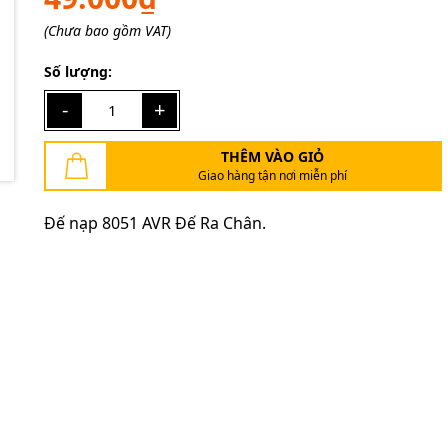
(Chưa bao gồm VAT)
Mã giảm giá:
Số lượng:
Ngày hết hạn:
-
+
Điều kiện:
THÊM VÀO GIỎ
Giao hàng tận nơi miễn phí
Đế nạp 8051 AVR Đế Ra Chân.