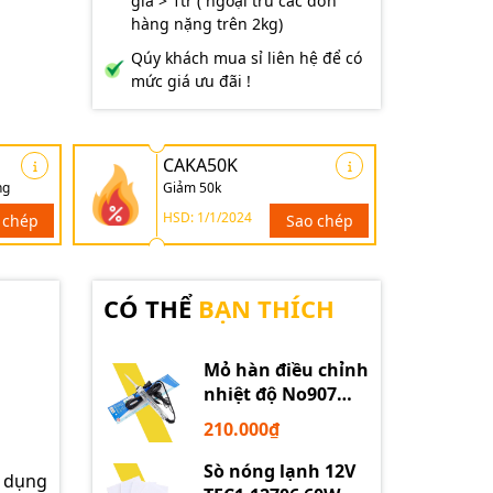
giá > 1tr ( ngoại trừ các đơn
hàng nặng trên 2kg)
Qúy khách mua sỉ liên hệ để có
mức giá ưu đãi !
CAKA50K
ng
Giảm 50k
HSD: 1/1/2024
 chép
Sao chép
CÓ THỂ
BẠN THÍCH
Mỏ hàn điều chỉnh
nhiệt độ No907
60W 220V loại tốt
210.000₫
Sò nóng lạnh 12V
ử dụng