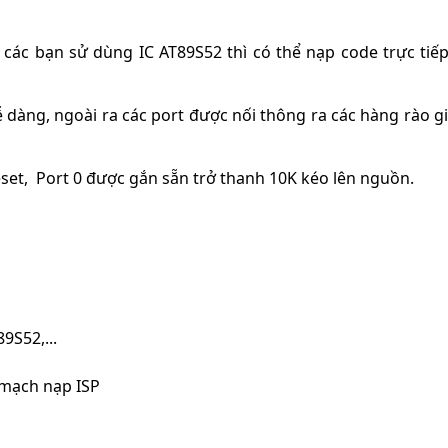
u các bạn sử dùng IC
AT89S52
thì có thể nạp code trực tiế
dễ dàng, ngoài ra các port được nối thông ra các hàng rào g
reset, Port 0 được gắn sẵn trở thanh 10K kéo lên nguồn.
9S52,...
 mạch nạp ISP