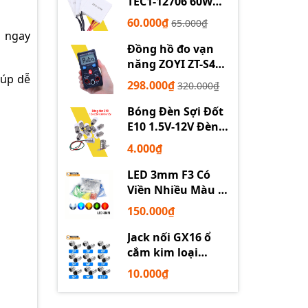
TEC1-12706 60W
12710 100W 12715
60.000₫
65.000₫
150W
p ngay
Đồng hồ đo vạn
năng ZOYI ZT-S4
iúp dễ
tự động
298.000₫
320.000₫
Bóng Đèn Sợi Đốt
E10 1.5V-12V Đèn
Thí Nghiệm STEM
4.000₫
LED 3mm F3 Có
Viền Nhiều Màu –
Trắng Đỏ Xanh
150.000₫
Dương Lục Vàng
Jack nối GX16 ổ
cắm kim loại
2/3/4/5/6P chuyên
10.000₫
dụng