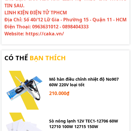
TIN SAU.
LINH KIỆN ĐIỆN TỬ TPHCM
Địa Chỉ: Số 40/12 Lữ Gia - Phường 15 - Quận 11 - HCM
Điện Thoại: 0963631012 - 0898404333
Website: https://caka.vn/
CÓ THỂ
BẠN THÍCH
Mỏ hàn điều chỉnh nhiệt độ No907
60W 220V loại tốt
210.000₫
Sò nóng lạnh 12V TEC1-12706 60W
12710 100W 12715 150W