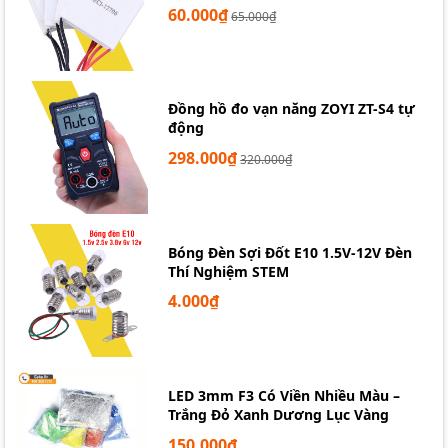
60.000₫
65.000₫
Đồng hồ đo vạn năng ZOYI ZT-S4 tự
động
298.000₫
320.000₫
Bóng Đèn Sợi Đốt E10 1.5V-12V Đèn
Thí Nghiệm STEM
4.000₫
LED 3mm F3 Có Viền Nhiều Màu –
Trắng Đỏ Xanh Dương Lục Vàng
150.000₫