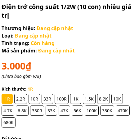
Điện trở công suất 1/2W (10 con) nhiều giá
trị
Thương hiệu:
Đang cập nhật
Loại:
Đang cập nhật
Tình trạng:
Còn hàng
Mã sản phẩm:
Đang cập nhật
3.000₫
(Chưa bao gồm VAT)
Kích thước:
1R
1R
2.2R
10R
33R
100R
1K
1.5K
8.2K
10K
4.7K
6.8K
330R
33K
47K
56K
100K
330K
470K
680K
Số lượng: