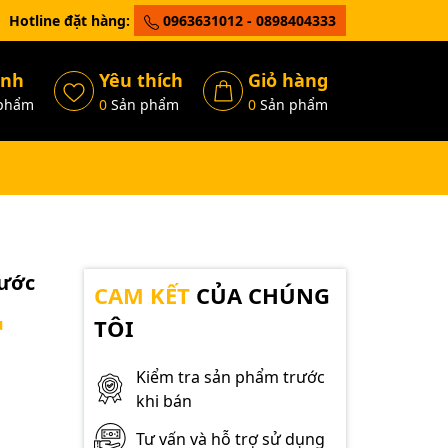
Hotline đặt hàng:
0963631012 - 0898404333
ánh
Yêu thích
Giỏ hàng
phẩm
0
Sản phẩm
0
Sản phẩm
nước
CAM KẾT
CỦA CHÚNG
u
TÔI
Kiểm tra sản phẩm trước
khi bán
Tư vấn và hỗ trợ sử dụng