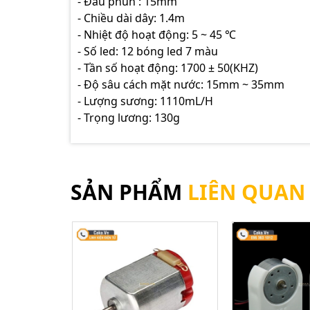
- Đầu phun : 15mm
- Chiều dài dây: 1.4m
- Nhiệt độ hoạt động: 5 ~ 45 ℃
- Số led: 12 bóng led 7 màu
- Tần số hoạt động: 1700 ± 50(KHZ)
- Độ sâu cách mặt nước: 15mm ~ 35mm
- Lượng sương: 1110mL/H
- Trọng lương: 130g
SẢN PHẨM
LIÊN QUAN