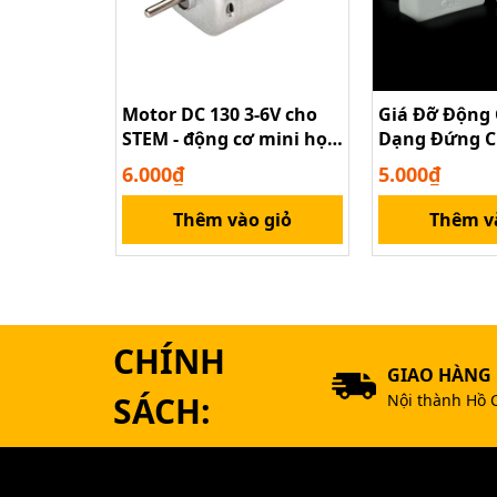
Motor DC 130 3-6V cho
Giá Đỡ Động
STEM - động cơ mini học
Dạng Đứng C
tập DIY
300/370/280/
6.000₫
5.000₫
Kiện Mô Hìn
Thêm vào giỏ
Thêm v
CHÍNH
GIAO HÀNG
SÁCH:
Nội thành Hồ 