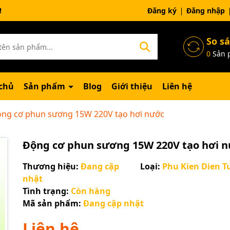
ng chờ đợi bạn
Đăng ký
Đăng nhập
So s
0
Sản 
chủ
Sản phẩm
Blog
Giới thiệu
Liên hệ
ng cơ phun sương 15W 220V tạo hơi nước
Động cơ phun sương 15W 220V tạo hơi 
Thương hiệu:
Đang cập
Loại:
Phu Kien Dien T
nhật
Tình trạng:
Còn hàng
Mã sản phẩm:
Đang cập nhật
Liên hệ