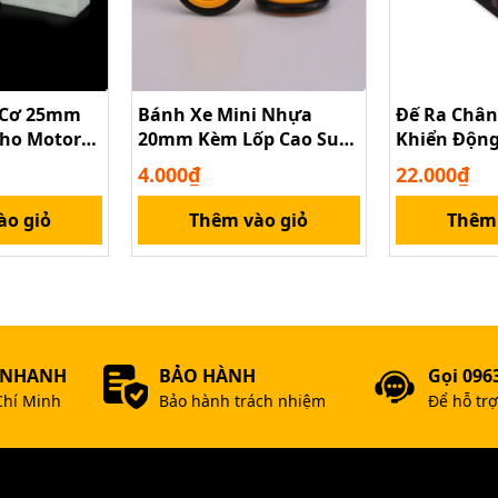
 Cơ 25mm
Bánh Xe Mini Nhựa
Đế Ra Chân
ho Motor
20mm Kèm Lốp Cao Su
Khiển Động
260 – Phụ
Cho Đồ Chơi Kỹ Thuật
DRV8825
4.000₫
22.000₫
h
ào giỏ
Thêm vào giỏ
Thêm 
 NHANH
BẢO HÀNH
Gọi 096
Chí Minh
Bảo hành trách nhiệm
Để hỗ tr