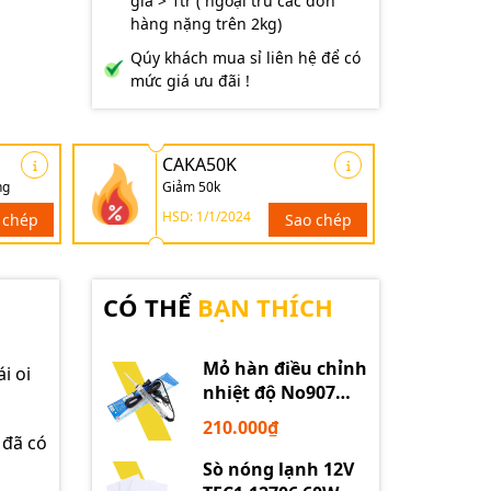
giá > 1tr ( ngoại trừ các đơn
hàng nặng trên 2kg)
Qúy khách mua sỉ liên hệ để có
mức giá ưu đãi !
CAKA50K
ng
Giảm 50k
HSD: 1/1/2024
 chép
Sao chép
CÓ THỂ
BẠN THÍCH
Mỏ hàn điều chỉnh
i oi
nhiệt độ No907
60W 220V loại tốt
210.000₫
 đã có
Sò nóng lạnh 12V