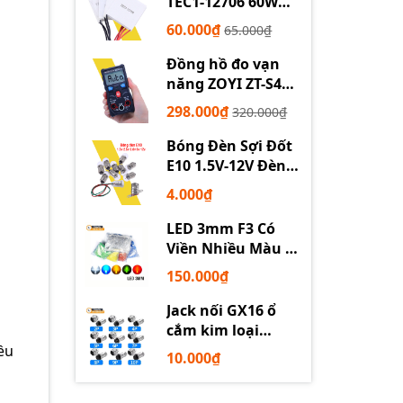
TEC1-12706 60W
12710 100W 12715
60.000₫
65.000₫
150W
Đồng hồ đo vạn
năng ZOYI ZT-S4
tự động
298.000₫
320.000₫
Bóng Đèn Sợi Đốt
E10 1.5V-12V Đèn
Thí Nghiệm STEM
4.000₫
LED 3mm F3 Có
Viền Nhiều Màu –
Trắng Đỏ Xanh
150.000₫
Dương Lục Vàng
Jack nối GX16 ổ
cắm kim loại
2/3/4/5/6P chuyên
ều
10.000₫
dụng