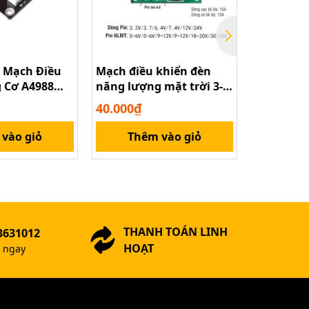
 Mạch Điều
Mạch điều khiển đèn
Mạch Điều
 Cơ A4988
năng lượng mặt trời 3-
Kênh 2.4G
24V tự động bật đèn khi
4.5V Mạch
40.000₫
119.000₫
trời tối, tắt đèn khi sáng
10A
và sạc
vào giỏ
Thêm vào giỏ
Thê
THANH TOÁN LINH
3631012
HOẠT
ợ ngay