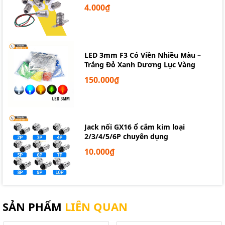
4.000₫
LED 3mm F3 Có Viền Nhiều Màu –
Trắng Đỏ Xanh Dương Lục Vàng
150.000₫
Jack nối GX16 ổ cắm kim loại
2/3/4/5/6P chuyên dụng
10.000₫
SẢN PHẨM
LIÊN QUAN