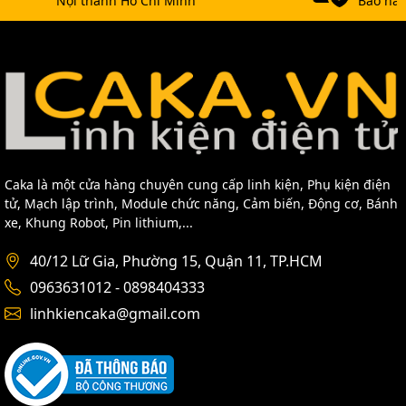
Nội thành Hồ Chí Minh
Bảo hàn
Caka là một cửa hàng chuyên cung cấp linh kiện, Phụ kiện điện
tử, Mạch lập trình, Module chức năng, Cảm biến, Động cơ, Bánh
xe, Khung Robot, Pin lithium,...
40/12 Lữ Gia, Phường 15, Quận 11, TP.HCM
0963631012 - 0898404333
linhkiencaka@gmail.com