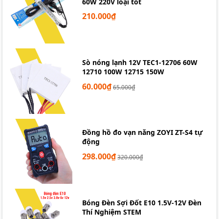
60W 220V loại tốt
210.000₫
Sò nóng lạnh 12V TEC1-12706 60W
12710 100W 12715 150W
60.000₫
65.000₫
Đồng hồ đo vạn năng ZOYI ZT-S4 tự
động
298.000₫
320.000₫
Bóng Đèn Sợi Đốt E10 1.5V-12V Đèn
Thí Nghiệm STEM