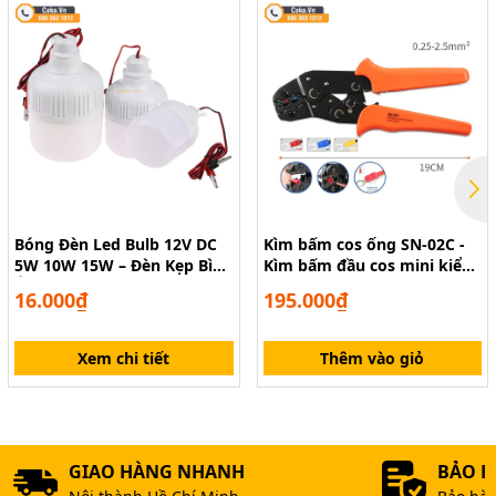
Bóng Đèn Led Bulb 12V DC
Kìm bấm cos ống SN-02C -
5W 10W 15W – Đèn Kẹp Bình
Kìm bấm đầu cos mini kiểu
Ắc Quy Siêu Sáng
Âu
16.000₫
195.000₫
Xem chi tiết
Thêm vào giỏ
GIAO HÀNG NHANH
BẢO 