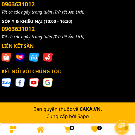
0963631012
Tất cả các ngày trong tuần (Trừ tết Âm Lịch)
GÓP Ý & KHIẾU NẠI (10:00 - 16:30)
0963631012
Tất cả các ngày trong tuần (Trừ tết Âm Lịch)
LIÊN KẾT SÀN
KẾT NỐI VỚI CHÚNG TÔI:
Bản quyền thuộc về
CAKA.VN
.
Cung cấp bởi
Sapo
0
0
0