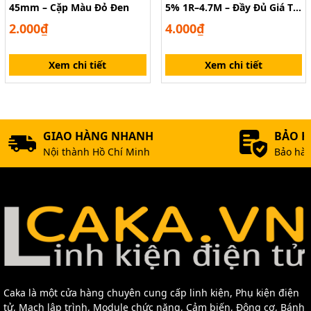
45mm – Cặp Màu Đỏ Đen
5% 1R–4.7M – Đầy Đủ Giá Trị
Cho Mọi Ứng Dụng
2.000₫
4.000₫
Xem chi tiết
Xem chi tiết
GIAO HÀNG NHANH
BẢO 
Nội thành Hồ Chí Minh
Bảo hàn
Caka là một cửa hàng chuyên cung cấp linh kiện, Phụ kiện điện
tử, Mạch lập trình, Module chức năng, Cảm biến, Động cơ, Bánh