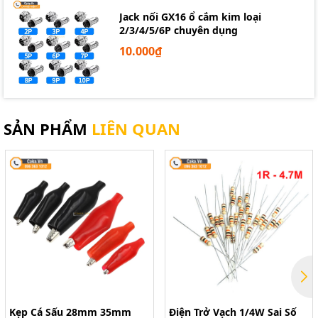
Jack nối GX16 ổ cắm kim loại
2/3/4/5/6P chuyên dụng
10.000₫
SẢN PHẨM
LIÊN QUAN
Kẹp Cá Sấu 28mm 35mm
Điện Trở Vạch 1/4W Sai Số