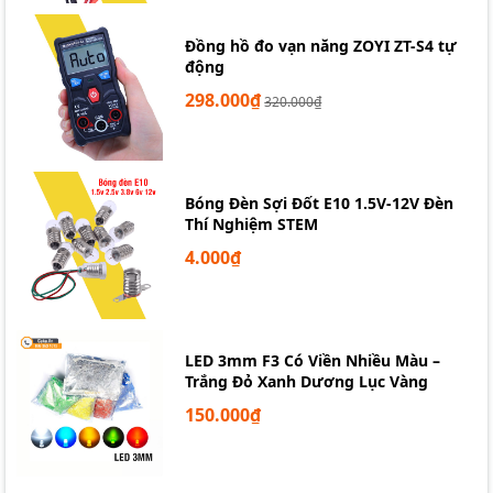
Đồng hồ đo vạn năng ZOYI ZT-S4 tự
động
298.000₫
320.000₫
Bóng Đèn Sợi Đốt E10 1.5V-12V Đèn
Thí Nghiệm STEM
4.000₫
LED 3mm F3 Có Viền Nhiều Màu –
Trắng Đỏ Xanh Dương Lục Vàng
150.000₫