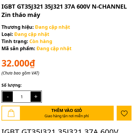
IGBT GT35J321 35J321 37A 600V N-CHANNEL
Zin tháo máy
Thương hiệu:
Đang cập nhật
Loại:
Đang cập nhật
Tình trạng:
Còn hàng
Mã sản phẩm:
Đang cập nhật
32.000₫
(Chưa bao gồm VAT)
Số lượng:
-
+
THÊM VÀO GIỎ
Giao hàng tận nơi miễn phí
IGBT GT35J321 35J321 37A 600V