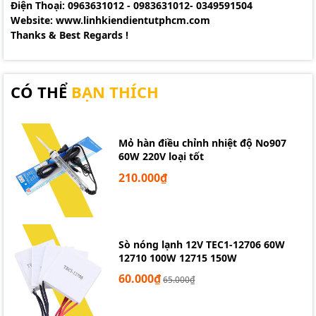
Điện Thoại: 0963631012 - 0983631012- 0349591504
Website:
www.linhkiendientutphcm.com
Thanks & Best Regards !
CÓ THỂ
BẠN THÍCH
Mỏ hàn điều chỉnh nhiệt độ No907
60W 220V loại tốt
210.000₫
Sò nóng lạnh 12V TEC1-12706 60W
12710 100W 12715 150W
60.000₫
65.000₫