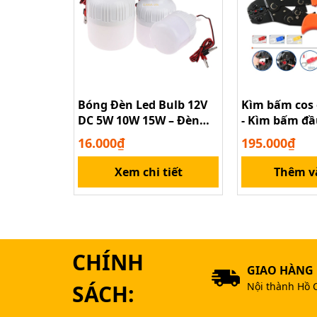
Bóng Đèn Led Bulb 12V
Kìm bấm cos
DC 5W 10W 15W – Đèn
- Kìm bấm đầ
Kẹp Bình Ắc Quy Siêu
kiểu Âu
16.000₫
195.000₫
Sáng
Xem chi tiết
Thêm v
CHÍNH
GIAO HÀNG
Kìm 
SÁCH:
Nội thành Hồ 