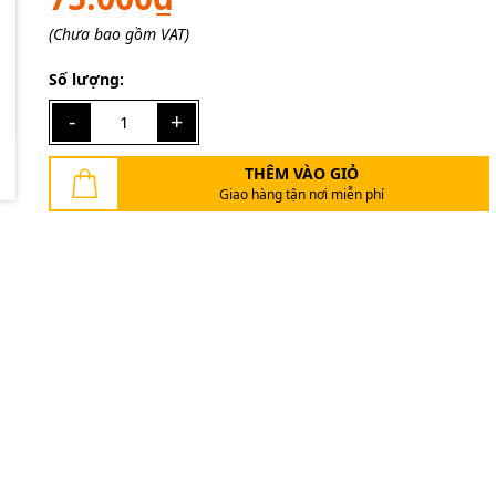
Ngày hết hạn:
(Chưa bao gồm VAT)
Điều kiện:
Số lượng:
-
+
THÊM VÀO GIỎ
Giao hàng tận nơi miễn phí