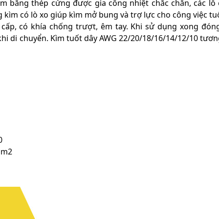
m bằng thép cứng được gia công nhiệt chắc chắn, các lỗ 
g kìm có lò xo giúp kìm mở bung và trợ lực cho công việc tu
ấp, có khía chống trượt, êm tay. Khi sử dụng xong đón
 khi di chuyển. Kìm tuốt dây AWG 22/20/18/16/14/12/10 tươ
0
 mm2