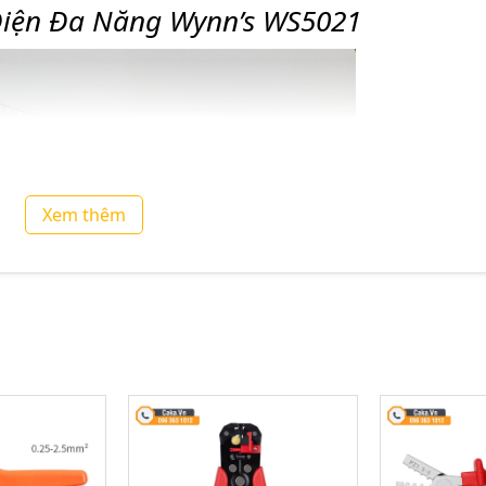
Điện Đa Năng Wynn’s WS5021
Xem thêm
m tuốt dây Wynn