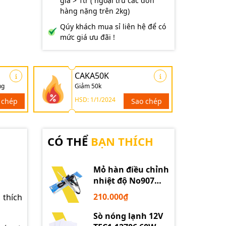
giá > 1tr ( ngoại trừ các đơn
hàng nặng trên 2kg)
Qúy khách mua sỉ liên hệ để có
mức giá ưu đãi !
CAKA50K
ng
Giảm 50k
HSD: 1/1/2024
 chép
Sao chép
CÓ THỂ
BẠN THÍCH
Mỏ hàn điều chỉnh
nhiệt độ No907
60W 220V loại tốt
210.000₫
 thích
Sò nóng lạnh 12V