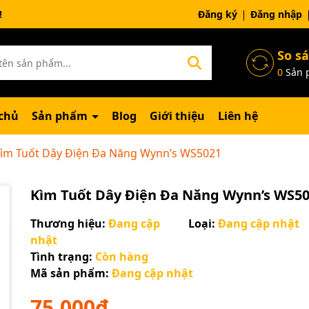
ng chờ đợi bạn
Đăng ký
Đăng nhập
So s
0
Sản 
chủ
Sản phẩm
Blog
Giới thiệu
Liên hệ
ìm Tuốt Dây Điện Đa Năng Wynn’s WS5021
Kìm Tuốt Dây Điện Đa Năng Wynn’s WS5
Thương hiệu:
Đang cập
Loại:
Đang cập nhật
nhật
Tình trạng:
Còn hàng
Mã sản phẩm:
Đang cập nhật
Mã giảm giá:
75.000₫