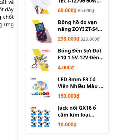
TEC1-12706 60W
cắt và
12710 100W 12715
ốt dây
60.000₫
65.000₫
150W
g chốt
Đồng hồ đo vạn
ng ứng
năng ZOYI ZT-S4
tự động
298.000₫
320.000₫
Bóng Đèn Sợi Đốt
E10 1.5V-12V Đèn
Thí Nghiệm STEM
4.000₫
LED 3mm F3 Có
Viền Nhiều Màu –
Trắng Đỏ Xanh
150.000₫
Dương Lục Vàng
Jack nối GX16 ổ
cắm kim loại
2/3/4/5/6P chuyên
10.000₫
dụng