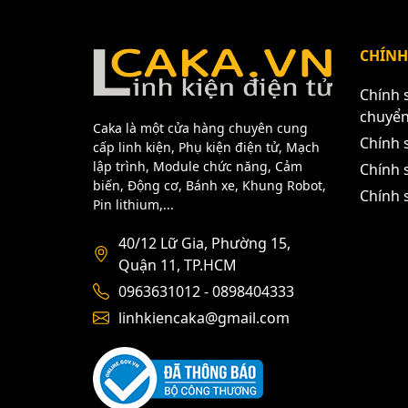
CÁC BẠN CẦN XIN HÃY LIÊN HỆ THEO CÁC 
LINH KIỆN ĐIỆN TỬ TPHCM
CHÍNH
Địa Chỉ: Số 40/12 Lữ Gia - Phường 15 - Qu
Điện Thoại: 0963631012 - 0898404333
Chính 
Website: https://caka.vn/
chuyể
Caka là một cửa hàng chuyên cung
Chính 
cấp linh kiện, Phụ kiện điện tử, Mạch
lập trình, Module chức năng, Cảm
Chính s
biến, Động cơ, Bánh xe, Khung Robot,
Chính 
Pin lithium,...
40/12 Lữ Gia, Phường 15,
Quận 11, TP.HCM
0963631012 - 0898404333
linhkiencaka@gmail.com