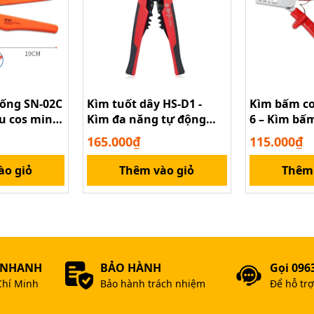
 ống SN-02C
Kìm tuốt dây HS-D1 -
Kìm bấm cos
u cos mini
Kìm đa năng tự động
6 – Kìm bấ
tuốt và cắt dây
kiểu Đức
165.000₫
115.000₫
ào giỏ
Thêm vào giỏ
Thêm 
 NHANH
BẢO HÀNH
Gọi 096
tuốt dây điện Wynn
Chí Minh
Bảo hành trách nhiệm
Để hỗ tr