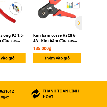
 ống PZ 1.5-
Kìm bấm cosse HSC8 6-
Kẹp Dây 
m đầu cos
4A - Kìm bấm đầu cos
4N-4 5N-4
ống VE
Giữ Cố Đị
135.000₫
10.000₫
vào giỏ
Thêm vào giỏ
Xem
THANH TOÁN LINH
3631012
HOẠT
ợ ngay