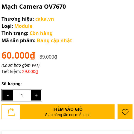
Mạch Camera OV7670
Thương hiệu:
caka.vn
Loại:
Module
Tình trạng:
Còn hàng
Mã sản phẩm:
Đang cập nhật
60.000₫
89.000₫
(Chưa bao gồm VAT)
Tiết kiệm:
29.000₫
Số lượng:
-
+
THÊM VÀO GIỎ
Giao hàng tận nơi miễn phí