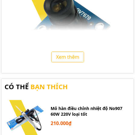
Xem thêm
CÓ THỂ
BẠN THÍCH
Mạch Camera OV7670 Module
Mỏ hàn điều chỉnh nhiệt độ No907
60W 220V loại tốt
210.000₫