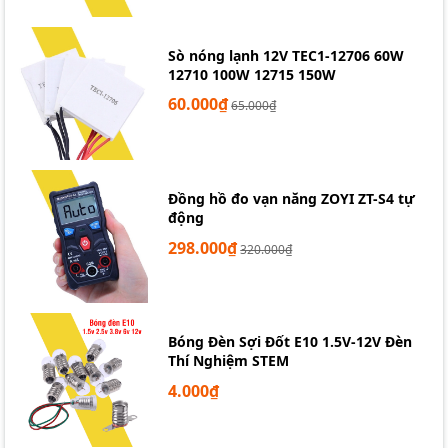
CÁC BẠN CẦN XIN HÃY LIÊN THỆ THEO CÁC THÔNG
TIN SAU.
Sò nóng lạnh 12V TEC1-12706 60W
LINH KIỆN ĐIỆN TỬ TPHCM
12710 100W 12715 150W
Địa Chỉ: Số 40/12 Lữ Gia - Phường 15 - Quận 11 - HCM
60.000₫
65.000₫
Điện Thoại: 0963631012 - 0898404333
Website: https://caka.vn/
Đồng hồ đo vạn năng ZOYI ZT-S4 tự
động
298.000₫
320.000₫
Bóng Đèn Sợi Đốt E10 1.5V-12V Đèn
Thí Nghiệm STEM
4.000₫