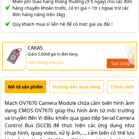
Miễn phí Giao hàng thông thường (3-5 ngày) cho các đơn
hàng chuyển khoản trước, có trị giá > 1tr ( ngoại trừ các
đơn hàng nặng trên 2kg)
Qúy khách mua sỉ liên hệ để có mức giá ưu đãi !
CAKA5
Giảm 5.000đ giá trị đơn hàng
HSD: Không thời gian
Sao chép
Mô tả sản phẩm
Hướng dẫn mua hàng
Chính sách b
Mạch OV7670 Camera Module
chứa cảm biến hình ảnh
dạng CMOS
OV7670
giúp thu hình ảnh từ môi trường
và truyền đến Vi điều khiển qua giao tiếp Serial Camera
Control Bus (SCCB) để thực hiện các ứng dụng như
chụp hình, quay video, xử lý ảnh,..., cảm biến có thế lưu