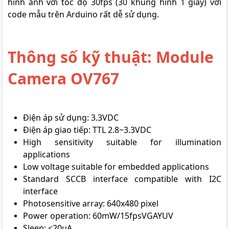
hình ảnh với tốc độ 30fps (30 khung hình 1 giây) với
code mẫu trên Arduino rất dễ sử dụng.
Thông số kỹ thuật:
Module
Camera OV767
Điện áp sử dụng: 3.3VDC
Điện áp giao tiếp: TTL 2.8~3.3VDC
High sensitivity suitable for illumination
applications
Low voltage suitable for embedded applications
Standard SCCB interface compatible with I2C
interface
Photosensitive array: 640x480 pixel
Power operation: 60mW/15fpsVGAYUV
Sleep: <20μA