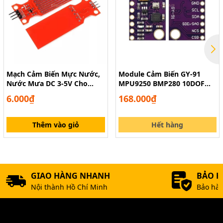
Mạch Cảm Biến Mực Nước,
Module Cảm Biến GY-91
Nước Mưa DC 3-5V Cho
MPU9250 BMP280 10DOF
Arduino
Cho Arduino
6.000₫
168.000₫
Thêm vào giỏ
Hết hàng
GIAO HÀNG NHANH
BẢO 
Nội thành Hồ Chí Minh
Bảo hàn