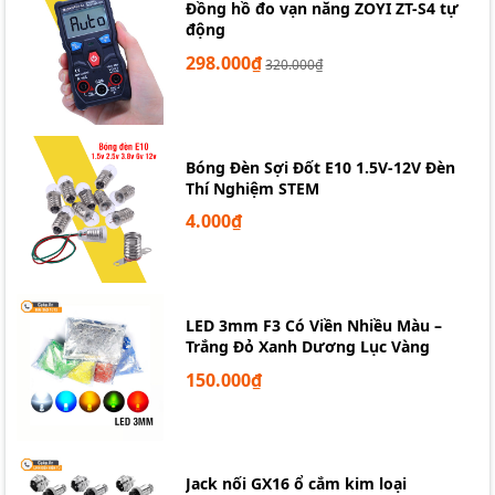
Đồng hồ đo vạn năng ZOYI ZT-S4 tự
động
298.000₫
320.000₫
Bóng Đèn Sợi Đốt E10 1.5V-12V Đèn
Thí Nghiệm STEM
4.000₫
LED 3mm F3 Có Viền Nhiều Màu –
Trắng Đỏ Xanh Dương Lục Vàng
150.000₫
Jack nối GX16 ổ cắm kim loại