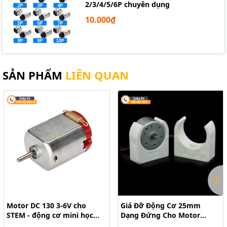
2/3/4/5/6P chuyên dụng
10.000₫
SẢN PHẨM
LIÊN QUAN
Motor DC 130 3-6V cho
Giá Đỡ Động Cơ 25mm
STEM - động cơ mini học
Dạng Đứng Cho Motor
tập DIY
300/370/280/260 – Phụ Kiện