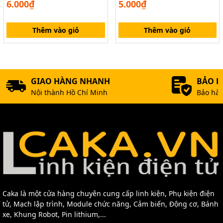
6.000₫
5.000₫
Mô Hình
Thêm vào giỏ
Thêm vào giỏ
GIAO HÀNG NHANH
BẢO 
Nội thành Hồ Chí Minh
Bảo hàn
Caka là một cửa hàng chuyên cung cấp linh kiện, Phụ kiện điện
tử, Mạch lập trình, Module chức năng, Cảm biến, Động cơ, Bánh
xe, Khung Robot, Pin lithium,...