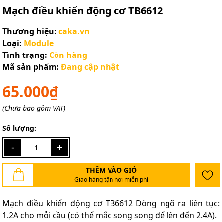
Mạch điều khiển động cơ TB6612
Thương hiệu:
caka.vn
Loại:
Module
Tình trạng:
Còn hàng
Mã sản phẩm:
Đang cập nhật
65.000₫
(Chưa bao gồm VAT)
Số lượng:
-
+
THÊM VÀO GIỎ
Giao hàng tận nơi miễn phí
Mạch điều khiển động cơ TB6612 Dòng ngõ ra liên tục:
1.2A cho mỗi cầu (có thể mắc song song để lên đến 2.4A).