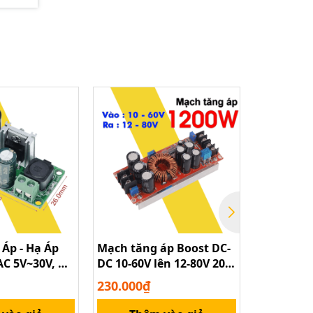
Áp - Hạ Áp
Mạch tăng áp Boost DC-
Mạch Tăn
C 5V~30V, DC
DC 10-60V lên 12-80V 20A
DC-DC
g DC 3.3V~33V
1200W
230.000₫
220.000₫