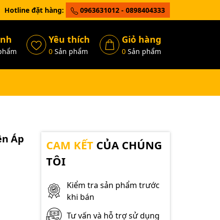
Hotline đặt hàng:
0963631012 - 0898404333
ánh
Yêu thích
Giỏ hàng
phẩm
0
Sản phẩm
0
Sản phẩm
ện Áp
CAM KẾT
CỦA CHÚNG
TÔI
Kiểm tra sản phẩm trước
khi bán
Tư vấn và hỗ trợ sử dụng