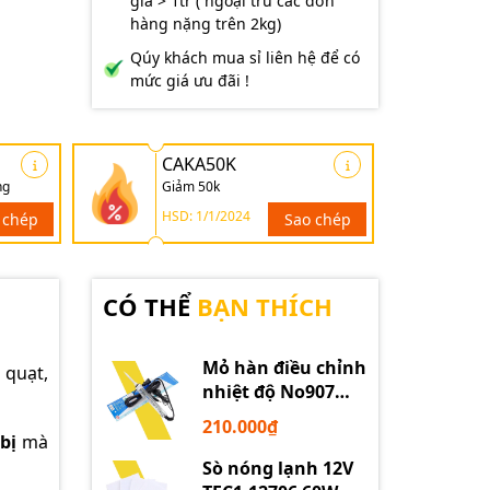
giá > 1tr ( ngoại trừ các đơn
hàng nặng trên 2kg)
Qúy khách mua sỉ liên hệ để có
mức giá ưu đãi !
CAKA50K
ng
Giảm 50k
HSD: 1/1/2024
 chép
Sao chép
CÓ THỂ
BẠN THÍCH
Mỏ hàn điều chỉnh
 quạt,
nhiệt độ No907
60W 220V loại tốt
210.000₫
bị
mà
Sò nóng lạnh 12V