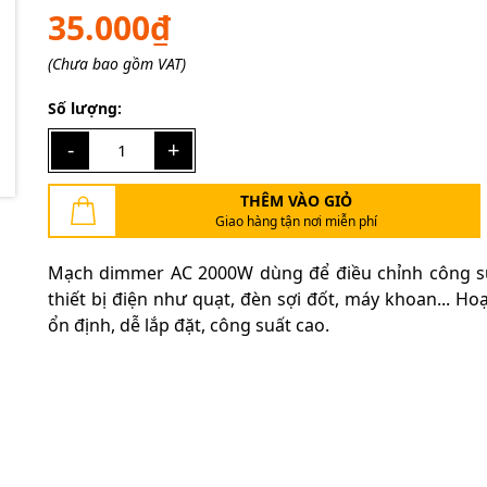
Mã giảm giá:
35.000₫
Ngày hết hạn:
(Chưa bao gồm VAT)
Điều kiện:
Số lượng:
-
+
THÊM VÀO GIỎ
Giao hàng tận nơi miễn phí
Mạch dimmer AC 2000W dùng để điều chỉnh công s
thiết bị điện như quạt, đèn sợi đốt, máy khoan... Ho
ổn định, dễ lắp đặt, công suất cao.