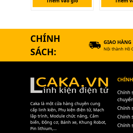
Thêm vào giỏ
Thêm v
CHÍNH
GIAO HÀNG
SÁCH:
Nội thành Hồ 
CHÍNH
Chính 
chuyể
Caka là một cửa hàng chuyên cung
Chính 
cấp linh kiện, Phụ kiện điện tử, Mạch
lập trình, Module chức năng, Cảm
Chính s
biến, Động cơ, Bánh xe, Khung Robot,
Chính 
Pin lithium,...