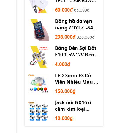
TEC1-12706 60W
12710 100W 12715
60.000₫
65.000₫
150W
Đồng hồ đo vạn
năng ZOYI ZT-S4
tự động
298.000₫
320.000₫
Bóng Đèn Sợi Đốt
E10 1.5V-12V Đèn
Thí Nghiệm STEM
4.000₫
LED 3mm F3 Có
Viền Nhiều Màu –
Trắng Đỏ Xanh
150.000₫
Dương Lục Vàng
Jack nối GX16 ổ
cắm kim loại
2/3/4/5/6P chuyên
10.000₫
dụng