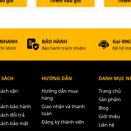
ào giỏ
Thêm vào giỏ
Thêm 
 NHANH
BẢO HÀNH
Gọi 096
Chí Minh
Bảo hành trách nhiệm
Để hỗ tr
 SÁCH
HƯỚNG DẪN
DANH MỤC NỔ
sách vận
Hướng dẫn mua
Trang chủ
n
hàng
Sản phẩm
sách bảo hành
Giao nhận và thanh
Blog
toán
ách đổi trả
Giới thiệu
Đăng ký thành viên
sách bảo mật
Liên hệ