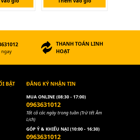
vào giỏ
Thêm vào giỏ
Thê
THANH TOÁN LINH
3631012
HOẠT
ợ ngay
I BẬT
ĐĂNG KÝ NHẬN TIN
MUA ONLINE (08:30 - 17:00)
0963631012
Tất cả các ngày trong tuần (Trừ tết Âm
Lịch)
GÓP Ý & KHIẾU NẠI (10:00 - 16:30)
0963631012