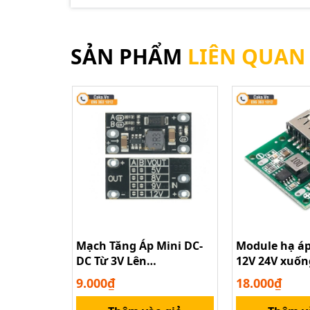
SẢN PHẨM
LIÊN QUAN
Mạch Tăng Áp Mini DC-
Module hạ áp
DC Từ 3V Lên
12V 24V xuống
5V/8V/9V/12V
cổng USB 3A
9.000₫
18.000₫