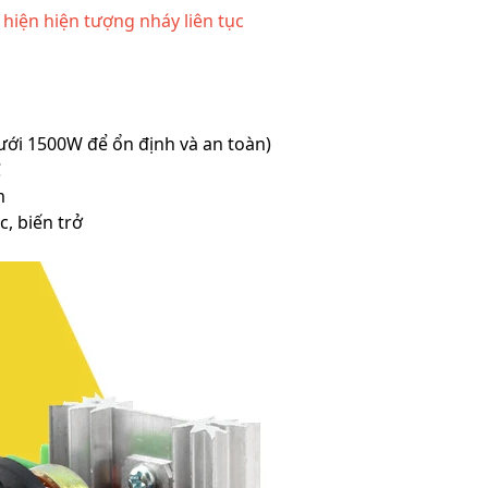
hiện hiện tượng nháy liên tục
ưới 1500W để ổn định và an toàn)
C
m
, biến trở