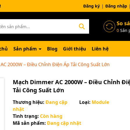
ng chờ đợi bạn
Đăng ký
Đăng nhập
So s
0
Sản 
chủ
Sản phẩm
Blog
Giới thiệu
Liên hệ
C 2000W – Điều Chỉnh Điện Áp Tải Công Suất Lớn
Mạch Dimmer AC 2000W – Điều Chỉnh Đi
Tải Công Suất Lớn
Thương hiệu:
Đang cập
Loại:
Module
nhật
Tình trạng:
Còn hàng
Mã sản phẩm:
Đang cập nhật