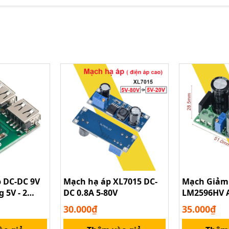
 DC-DC 9V
Mạch hạ áp XL7015 DC-
Mạch Giảm 
 5V - 2
DC 0.8A 5-80V
LM2596HV A
5V-50V san
30.000₫
35.000₫