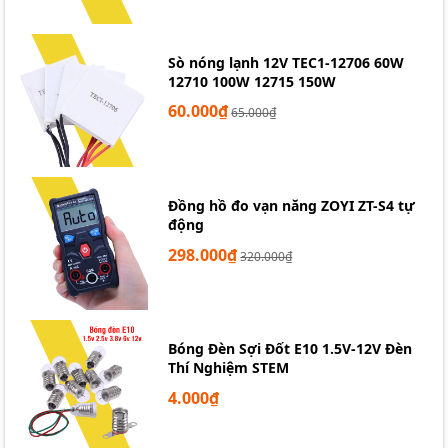
Sò nóng lạnh 12V TEC1-12706 60W
12710 100W 12715 150W
60.000₫
65.000₫
Đồng hồ đo vạn năng ZOYI ZT-S4 tự
động
298.000₫
320.000₫
Bóng Đèn Sợi Đốt E10 1.5V-12V Đèn
Thí Nghiệm STEM
4.000₫