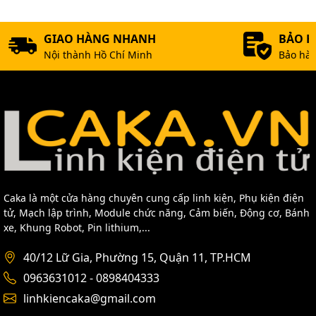
GIAO HÀNG NHANH
BẢO 
Nội thành Hồ Chí Minh
Bảo hàn
Caka là một cửa hàng chuyên cung cấp linh kiện, Phụ kiện điện
tử, Mạch lập trình, Module chức năng, Cảm biến, Động cơ, Bánh
xe, Khung Robot, Pin lithium,...
40/12 Lữ Gia, Phường 15, Quận 11, TP.HCM
0963631012 - 0898404333
linhkiencaka@gmail.com