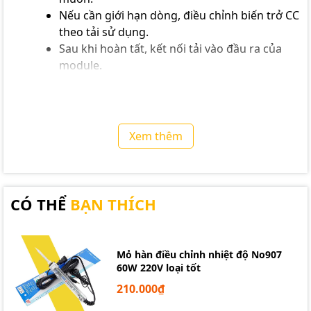
Nếu cần giới hạn dòng, điều chỉnh biến trở CC
theo tải sử dụng.
Sau khi hoàn tất, kết nối tải vào đầu ra của
module.
Lưu ý: Không sử dụng điện áp đầu vào thấp hơn điện
áp đầu ra mong muốn vì đây là mạch giảm áp (Buck),
không có chức năng tăng áp.
Xem thêm
CÓ THỂ
BẠN THÍCH
Mỏ hàn điều chỉnh nhiệt độ No907
60W 220V loại tốt
210.000₫