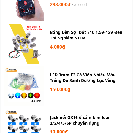
298.000₫
320.000₫
Bóng Đèn Sợi Đốt E10 1.5V-12V Đèn
Thí Nghiệm STEM
4.000₫
LED 3mm F3 Có Viền Nhiều Màu –
Trắng Đỏ Xanh Dương Lục Vàng
150.000₫
Jack nối GX16 ổ cắm kim loại
2/3/4/5/6P chuyên dụng
10.000₫