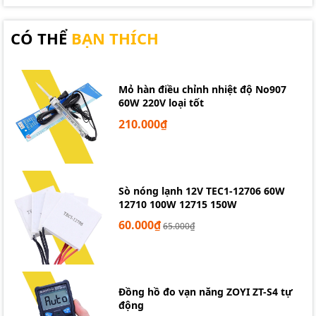
CÓ THỂ
BẠN THÍCH
Mỏ hàn điều chỉnh nhiệt độ No907
60W 220V loại tốt
210.000₫
Sò nóng lạnh 12V TEC1-12706 60W
12710 100W 12715 150W
60.000₫
65.000₫
Đồng hồ đo vạn năng ZOYI ZT-S4 tự
động