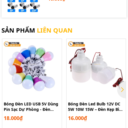
SẢN PHẨM
LIÊN QUAN
Bóng Đèn LED USB 5V Dùng
Bóng Đèn Led Bulb 12V DC
Pin Sạc Dự Phòng - Đèn
5W 10W 15W – Đèn Kẹp Bình
Buld Cắm Sạc, Dùng Ngoài
Ắc Quy Siêu Sáng
18.000₫
16.000₫
Trời