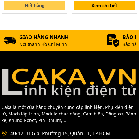
Hết hàng
Xem chi tiết
GIAO HÀNG NHANH
BẢO 
Nội thành Hồ Chí Minh
Bảo hàn
Caka là một cửa hàng chuyên cung cấp linh kiện, Phụ kiện điện
tử, Mạch lập trình, Module chức năng, Cảm biến, Động cơ, Bánh
xe, Khung Robot, Pin lithium,...
40/12 Lữ Gia, Phường 15, Quận 11, TP.HCM