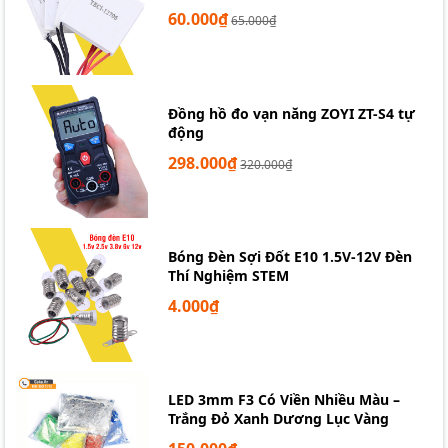
60.000₫
65.000₫
Đồng hồ đo vạn năng ZOYI ZT-S4 tự
động
298.000₫
320.000₫
Bóng Đèn Sợi Đốt E10 1.5V-12V Đèn
Thí Nghiệm STEM
4.000₫
LED 3mm F3 Có Viền Nhiều Màu –
Trắng Đỏ Xanh Dương Lục Vàng