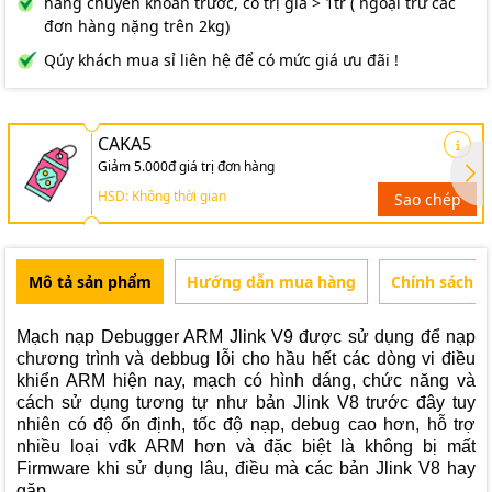
hàng chuyển khoản trước, có trị giá > 1tr ( ngoại trừ các
đơn hàng nặng trên 2kg)
Qúy khách mua sỉ liên hệ để có mức giá ưu đãi !
CAKA5
Giảm 5.000đ giá trị đơn hàng
HSD: Không thời gian
Sao chép
Mô tả sản phẩm
Hướng dẫn mua hàng
Chính sách b
Mạch nạp Debugger ARM Jlink V9
được sử dụng để nạp
chương trình và debbug lỗi cho hầu hết các dòng vi điều
khiển ARM hiện nay, mạch có hình dáng, chức năng và
cách sử dụng tương tự như bản Jlink V8 trước đây tuy
nhiên có độ ổn định, tốc độ nạp, debug cao hơn, hỗ trợ
nhiều loại vđk ARM hơn và đặc biệt là không bị mất
Firmware khi sử dụng lâu, điều mà các bản Jlink V8 hay
gặp.