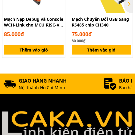
Mạch Nạp Debug và Console
Mạch Chuyển Đổi USB Sang
WCH-Link cho MCU RISC-V
RS485 chip CH340
& ARM
85.000₫
75.000₫
80.000₫
Thêm vào giỏ
Thêm vào giỏ
GIAO HÀNG NHANH
BẢO 
Nội thành Hồ Chí Minh
Bảo hàn