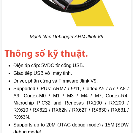
Mạch Nạp Debugger ARM Jlink V9
Thông số kỹ thuật.
Điện áp cấp: 5VDC từ cổng USB.
Giao tiếp USB với máy tính.
Driver, phần cứng và Firmware Jlink V9.
Supported CPUs: ARM7 / 9/11, Cortex-A5 / A7 / A8 /
A9, Cortex-M0 / M1 / M3 / M4 / M7, Cortex-R4,
Microchip PIC32 and Renesas RX100 / RX200 /
RX610 / RX621 / RX62N / RX62T / RX630 / RX631 /
RX63N.
Supports up to 20M (JTAG debug mode) / 15M (SDW
debug mode).