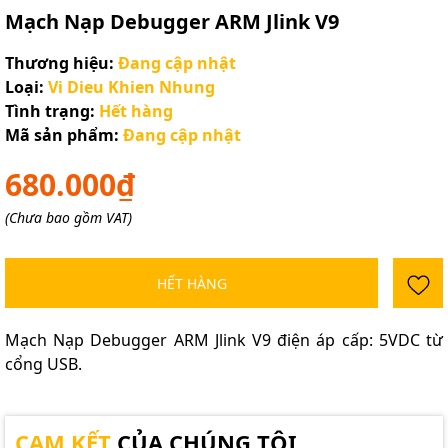
Mạch Nạp Debugger ARM Jlink V9
Thương hiệu:
Đang cập nhật
Loại:
Vi Dieu Khien Nhung
Tình trạng:
Hết hàng
Mã sản phẩm:
Đang cập nhật
680.000₫
(Chưa bao gồm VAT)
HẾT HÀNG
Mạch Nạp Debugger ARM Jlink V9 đ
iện áp cấp: 5VDC từ
cổng USB.
CAM KẾT
CỦA CHÚNG TÔI