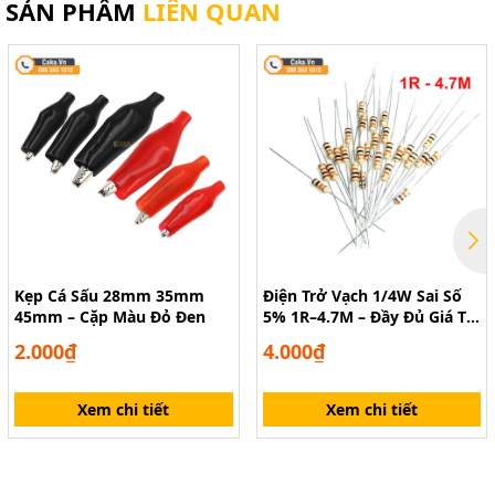
SẢN PHẨM
LIÊN QUAN
Kẹp Cá Sấu 28mm 35mm
Điện Trở Vạch 1/4W Sai Số
45mm – Cặp Màu Đỏ Đen
5% 1R–4.7M – Đầy Đủ Giá Trị
Cho Mọi Ứng Dụng
2.000₫
4.000₫
Xem chi tiết
Xem chi tiết