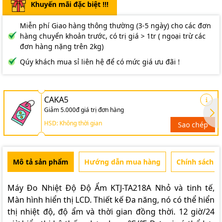
Khuyến mãi đặc biệt !!!
Miễn phí Giao hàng thông thường (3-5 ngày) cho các đơn
hàng chuyển khoản trước, có trị giá > 1tr ( ngoại trừ các
đơn hàng nặng trên 2kg)
Qúy khách mua sỉ liên hệ để có mức giá ưu đãi !
CAKA5
Giảm 5.000đ giá trị đơn hàng
HSD: Không thời gian
Sao chép
Mô tả sản phẩm
Hướng dẫn mua hàng
Chính sách b
Máy Đo Nhiệt Độ Độ Ẩm KTJ-TA218A
Nhỏ và tinh tế,
Màn hình hiển thị LCD. Thiết kế Đa năng, nó có thể hiển
thị nhiệt độ, độ ẩm và thời gian đồng thời. 12 giờ/24