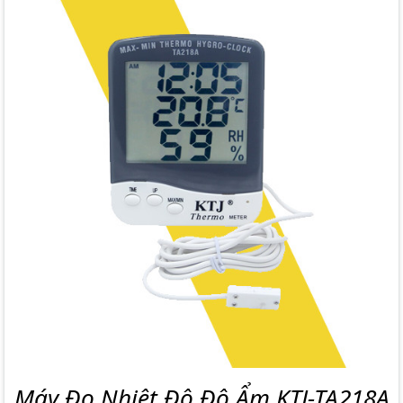
Máy Đo Nhiệt Độ Độ Ẩm KTJ-TA218A