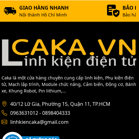
GIAO HÀNG NHANH
BẢO 
Nội thành Hồ Chí Minh
Bảo hàn
Caka là một cửa hàng chuyên cung cấp linh kiện, Phụ kiện điện
tử, Mạch lập trình, Module chức năng, Cảm biến, Động cơ, Bánh
xe, Khung Robot, Pin lithium,...
40/12 Lữ Gia, Phường 15, Quận 11, TP.HCM
0963631012 - 0898404333
linhkiencaka@gmail.com