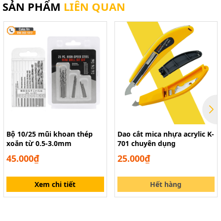
SẢN PHẨM
LIÊN QUAN
Bột ngâm mạch Fecl3 làm mạch in
Bộ 10/25 mũi khoan thép
Dao cắt mica nhựa acrylic K-
thủ công
xoắn từ 0.5-3.0mm
701 chuyên dụng
45.000₫
25.000₫
Xem chi tiết
Hết hàng