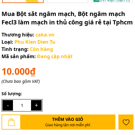
Mua Bột sắt ngâm mạch, Bột ngâm mạch
Fecl3 làm mạch in thủ công giá rẻ tại Tphcm
Thương hiệu:
caka.vn
Loại:
Phu Kien Dien Tu
Tình trạng:
Còn hàng
Mã sản phẩm:
Đang cập nhật
10.000₫
(Chưa bao gồm VAT)
Số lượng:
-
+
THÊM VÀO GIỎ
Giao hàng tận nơi miễn phí