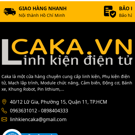
GIAO HÀNG NHANH
BẢO 
Nội thành Hồ Chí Minh
Bảo hàn
Caka là một cửa hàng chuyên cung cấp linh kiện, Phụ kiện điện
tử, Mạch lập trình, Module chức năng, Cảm biến, Động cơ, Bánh
xe, Khung Robot, Pin lithium,...
40/12 Lữ Gia, Phường 15, Quận 11, TP.HCM
0963631012 - 0898404333
linhkiencaka@gmail.com
Mua Bột sắt ngâm mạch, Bột ngâm