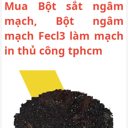
Mua Bột sắt ngâm
mạch, Bột ngâm
mạch Fecl3 làm mạch
in thủ công tphcm