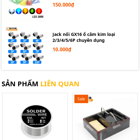
150.000₫
Jack nối GX16 ổ cắm kim loại
2/3/4/5/6P chuyên dụng
10.000₫
SẢN PHẨM
LIÊN QUAN
Sale