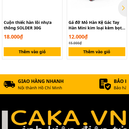
Cuộn thiếc hàn lõi nhựa
Gá đỡ Mỏ Hàn Kệ Gác Tay
thông SOLDER 30G
Hàn Mini kim loại kèm bọt
biển
18.000₫
12.000₫
15.000₫
Thêm vào giỏ
Thêm vào giỏ
GIAO HÀNG NHANH
BẢO 
Nội thành Hồ Chí Minh
Bảo hàn