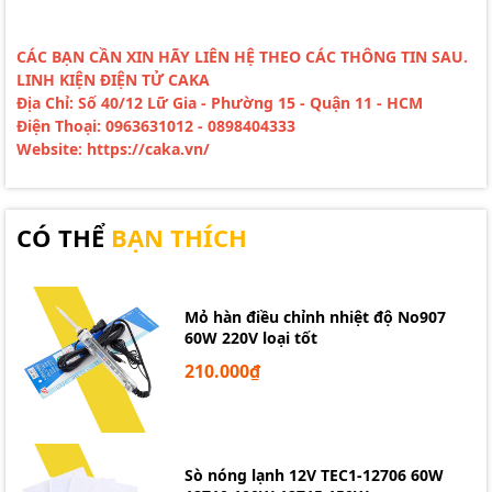
CÁC BẠN CẦN XIN HÃY LIÊN HỆ THEO CÁC THÔNG TIN SAU.
LINH KIỆN ĐIỆN TỬ CAKA
Địa Chỉ: Số 40/12 Lữ Gia - Phường 15 - Quận 11 - HCM
Điện Thoại: 0963631012 - 0898404333
Website: https://caka.vn/
CÓ THỂ
BẠN THÍCH
Mỏ hàn điều chỉnh nhiệt độ No907
60W 220V loại tốt
210.000₫
Sò nóng lạnh 12V TEC1-12706 60W