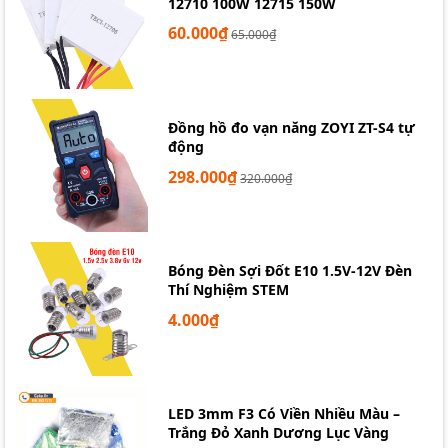
12710 100W 12715 150W
60.000₫
65.000₫
Đồng hồ đo vạn năng ZOYI ZT-S4 tự
động
298.000₫
320.000₫
Bóng Đèn Sợi Đốt E10 1.5V-12V Đèn
Thí Nghiệm STEM
4.000₫
LED 3mm F3 Có Viền Nhiều Màu –
Trắng Đỏ Xanh Dương Lục Vàng