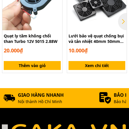
Quạt ly tâm không chổi
Lưới bảo vệ quạt chống bụi
than Turbo 12V 5015 2.88W
và tản nhiệt 40mm 50mm
60mm 80mm 90mm 120mm
20.000₫
10.000₫
150mm 170mm
Thêm vào giỏ
Xem chi tiết
GIAO HÀNG NHANH
BẢO 
Nội thành Hồ Chí Minh
Bảo hàn