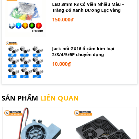
LED 3mm F3 Có Viền Nhiều Màu –
Trắng Đỏ Xanh Dương Lục Vàng
150.000₫
Quạt tản nhiệt 220V KAMYAMASUKI
200x200x60mm
Jack nối GX16 ổ cắm kim loại
2/3/4/5/6P chuyên dụng
10.000₫
CÁC BẠN CẦN XIN HÃY LIÊN HỆ THEO CÁC THÔNG
TIN SAU.
LINH KIỆN ĐIỆN TỬ TPHCM
Địa Chỉ: Số 40/12 Lữ Gia - Phường 15 - Quận 11 - HCM
Điện Thoại: 0963631012 - 0898404333
SẢN PHẨM
LIÊN QUAN
Website: https://caka.vn/