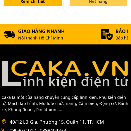
Xem chi tiết
Hết hàng
GIAO HÀNG NHANH
BẢO 
Nội thành Hồ Chí Minh
Bảo hàn
Caka là một cửa hàng chuyên cung cấp linh kiện, Phụ kiện điện
tử, Mạch lập trình, Module chức năng, Cảm biến, Động cơ, Bánh
xe, Khung Robot, Pin lithium,...
40/12 Lữ Gia, Phường 15, Quận 11, TP.HCM
0963631012 - 0898404333