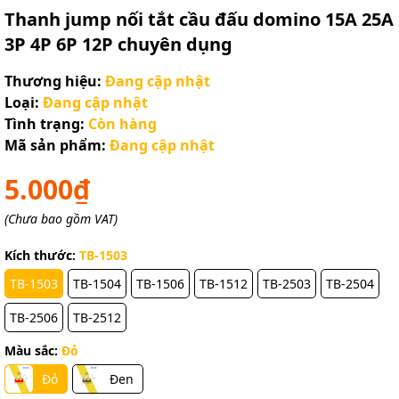
Thanh jump nối tắt cầu đấu domino 15A 25A
3P 4P 6P 12P chuyên dụng
Thương hiệu:
Đang cập nhật
Loại:
Đang cập nhật
Tình trạng:
Còn hàng
Mã sản phẩm:
Đang cập nhật
5.000₫
(Chưa bao gồm VAT)
Kích thước:
TB-1503
TB-1503
TB-1504
TB-1506
TB-1512
TB-2503
TB-2504
TB-2506
TB-2512
Màu sắc:
Đỏ
Đỏ
Đen