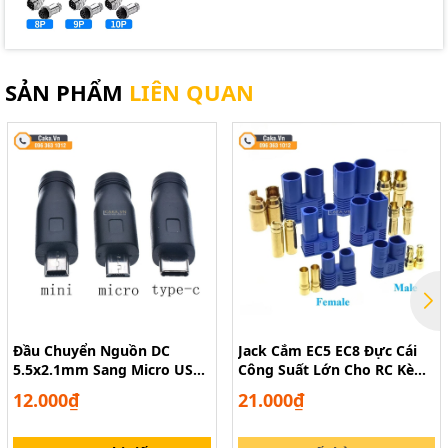
SẢN PHẨM
LIÊN QUAN
Đầu Chuyển Nguồn DC
Jack Cắm EC5 EC8 Đực Cái
5.5x2.1mm Sang Micro USB,
Công Suất Lớn Cho RC Kèm
Mini USB, Type-C
Vỏ Cách Điện
12.000₫
21.000₫