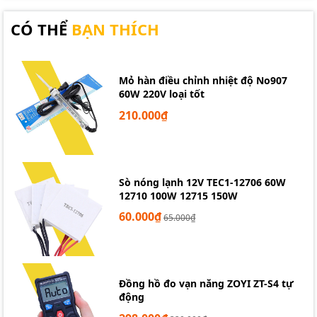
bảng mạch công nghiệp.
CÓ THỂ
BẠN THÍCH
Hỗ trợ đấu nối trong các hệ thống điều khiển, tự
động hóa.
Mỏ hàn điều chỉnh nhiệt độ No907
Phù hợp cho cả ứng dụng điện dân dụng và công
60W 220V loại tốt
nghiệp.
210.000₫
Sò nóng lạnh 12V TEC1-12706 60W
12710 100W 12715 150W
60.000₫
65.000₫
Đồng hồ đo vạn năng ZOYI ZT-S4 tự
động