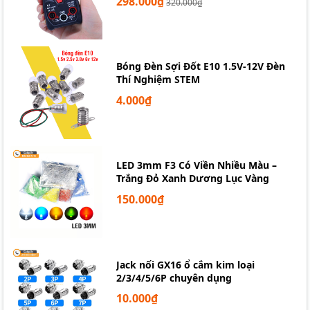
298.000₫
320.000₫
Bóng Đèn Sợi Đốt E10 1.5V-12V Đèn
Thí Nghiệm STEM
4.000₫
LED 3mm F3 Có Viền Nhiều Màu –
Trắng Đỏ Xanh Dương Lục Vàng
150.000₫
Jack nối GX16 ổ cắm kim loại
2/3/4/5/6P chuyên dụng
10.000₫