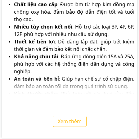
Chất liệu cao cấp
: Được làm từ hợp kim đồng mạ
chống oxy hóa, đảm bảo độ dẫn điện tốt và tuổi
thọ cao.
Nhiều tùy chọn kết nối
: Hỗ trợ các loại 3P, 4P, 6P,
12P phù hợp với nhiều nhu cầu sử dụng.
Thiết kế tiện lợi
: Dễ dàng lắp đặt, giúp tiết kiệm
thời gian và đảm bảo kết nối chắc chắn.
Khả năng chịu tải
: Đáp ứng dòng điện 15A và 25A,
phù hợp với các hệ thống điện dân dụng và công
nghiệp.
An toàn và bền bỉ
: Giúp hạn chế sự cố chập điện,
đảm bảo an toàn tối đa trong quá trình sử dụng.
Kích thước chân:
Phù hợp với các loại cầu đấu
Domino 15 25A mã hiệu TB-15xx, TB-25xx
Ứng Dụng Của Thanh Jump
Xem thêm
Nối Tắt
Dùng để kết nối các thiết bị điện trong tủ điện,