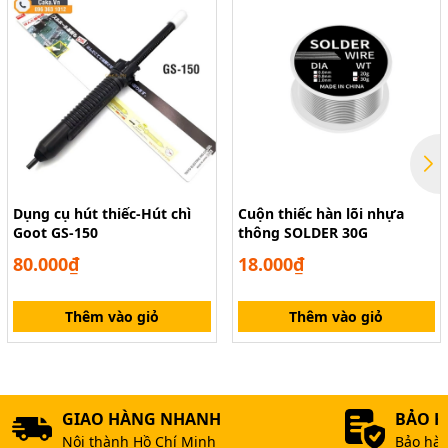
Dụng cụ hút thiếc-Hút chì
Cuộn thiếc hàn lõi nhựa
Goot GS-150
thông SOLDER 30G
80.000₫
18.000₫
Thêm vào giỏ
Thêm vào giỏ
GIAO HÀNG NHANH
BẢO 
Nội thành Hồ Chí Minh
Bảo hàn