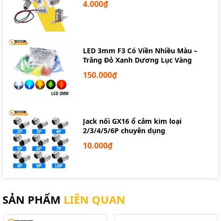
4.000₫
LED 3mm F3 Có Viền Nhiều Màu –
Trắng Đỏ Xanh Dương Lục Vàng
150.000₫
Lead free solder wire small tin wire factory Sn99.3Cu0.7
Jack nối GX16 ổ cắm kim loại
2/3/4/5/6P chuyên dụng
10.000₫
SẢN PHẨM
LIÊN QUAN