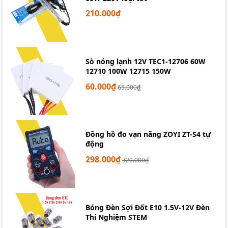
210.000₫
Thiếc hàn không chì Sn99.3Cu0.7 0.6mm 0.8mm 50g
Sò nóng lạnh 12V TEC1-12706 60W
12710 100W 12715 150W
60.000₫
65.000₫
Đồng hồ đo vạn năng ZOYI ZT-S4 tự
động
298.000₫
320.000₫
Bóng Đèn Sợi Đốt E10 1.5V-12V Đèn
Thí Nghiệm STEM