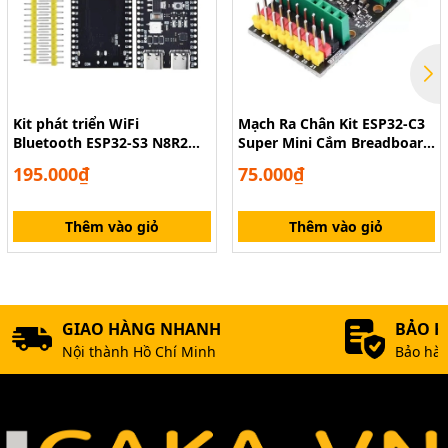
Kit phát triển WiFi
Mạch Ra Chân Kit ESP32-C3
Bluetooth ESP32-S3 N8R2
Super Mini Cắm Breadboard
Dual Type-C
Dễ Dàng
195.000₫
75.000₫
Thêm vào giỏ
Thêm vào giỏ
GIAO HÀNG NHANH
BẢO 
Nội thành Hồ Chí Minh
Bảo hàn