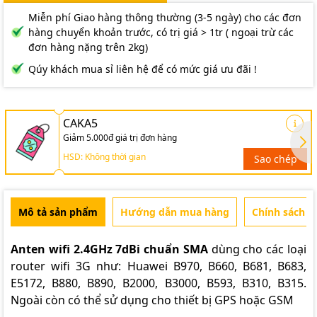
Miễn phí Giao hàng thông thường (3-5 ngày) cho các đơn
hàng chuyển khoản trước, có trị giá > 1tr ( ngoại trừ các
đơn hàng nặng trên 2kg)
Qúy khách mua sỉ liên hệ để có mức giá ưu đãi !
CAKA5
Giảm 5.000đ giá trị đơn hàng
HSD: Không thời gian
Sao chép
Mô tả sản phẩm
Hướng dẫn mua hàng
Chính sách b
Anten wifi 2.4GHz 7dBi chuẩn SMA
dùng cho các loại
router wifi 3G như: Huawei B970, B660, B681, B683,
E5172, B880, B890, B2000, B3000, B593, B310, B315.
Ngoài còn có thể sử dụng cho thiết bị GPS hoặc GSM