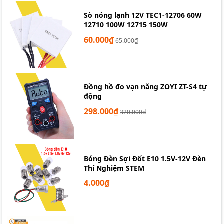
Sò nóng lạnh 12V TEC1-12706 60W
12710 100W 12715 150W
60.000₫
65.000₫
Đồng hồ đo vạn năng ZOYI ZT-S4 tự
động
298.000₫
320.000₫
Bóng Đèn Sợi Đốt E10 1.5V-12V Đèn
Thí Nghiệm STEM
4.000₫