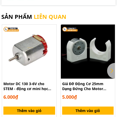
SẢN PHẨM
LIÊN QUAN
Motor DC 130 3-6V cho
Giá Đỡ Động Cơ 25mm
STEM - động cơ mini học
Dạng Đứng Cho Motor
tập DIY
300/370/280/260 – Phụ Kiện
6.000₫
5.000₫
Mô Hình
Thêm vào giỏ
Thêm vào giỏ