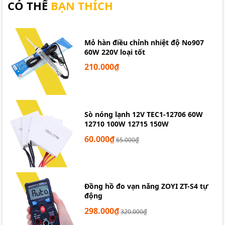
CÓ THỂ
BẠN THÍCH
Mỏ hàn điều chỉnh nhiệt độ No907
60W 220V loại tốt
210.000₫
Sò nóng lạnh 12V TEC1-12706 60W
12710 100W 12715 150W
60.000₫
65.000₫
Đồng hồ đo vạn năng ZOYI ZT-S4 tự
động
298.000₫
320.000₫