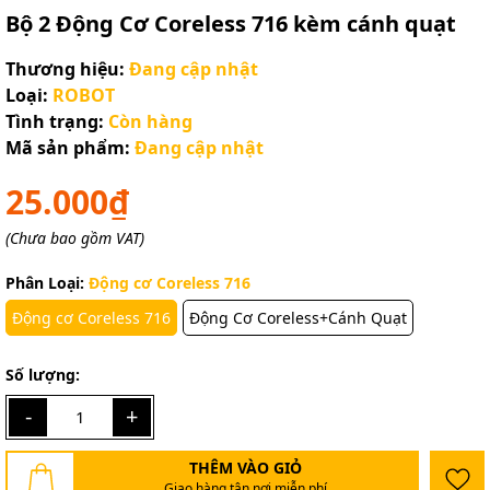
Bộ 2 Động Cơ Coreless 716 kèm cánh quạt
Thương hiệu:
Đang cập nhật
Loại:
ROBOT
Tình trạng:
Còn hàng
Mã sản phẩm:
Đang cập nhật
25.000₫
(Chưa bao gồm VAT)
Phân Loại:
Động cơ Coreless 716
Động cơ Coreless 716
Động Cơ Coreless+Cánh Quạt
Số lượng:
-
+
THÊM VÀO GIỎ
Giao hàng tận nơi miễn phí