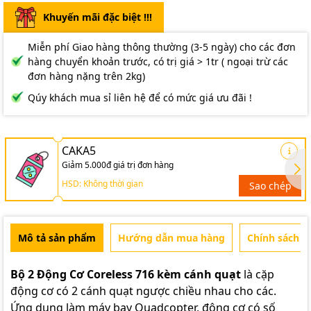
Khuyến mãi đặc biệt !!!
Miễn phí Giao hàng thông thường (3-5 ngày) cho các đơn
hàng chuyển khoản trước, có trị giá > 1tr ( ngoại trừ các
đơn hàng nặng trên 2kg)
Qúy khách mua sỉ liên hệ để có mức giá ưu đãi !
CAKA5
Giảm 5.000đ giá trị đơn hàng
HSD: Không thời gian
Sao chép
Mô tả sản phẩm
Hướng dẫn mua hàng
Chính sách b
Bộ 2 Động Cơ Coreless 716 kèm cánh quạt
là cặp
động cơ có 2 cánh quạt ngược chiều nhau cho các.
Ứng dụng làm máy bay Quadcopter, động cơ có số