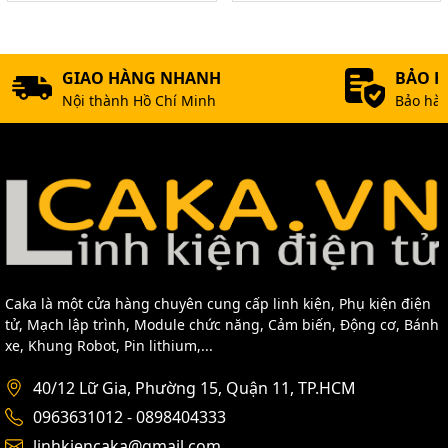
GIAO HÀNG NHANH
BẢO 
Nội thành Hồ Chí Minh
Bảo hàn
Caka là một cửa hàng chuyên cung cấp linh kiện, Phụ kiện điện
tử, Mạch lập trình, Module chức năng, Cảm biến, Động cơ, Bánh
xe, Khung Robot, Pin lithium,...
40/12 Lữ Gia, Phường 15, Quận 11, TP.HCM
0963631012 - 0898404333
linhkiencaka@gmail.com