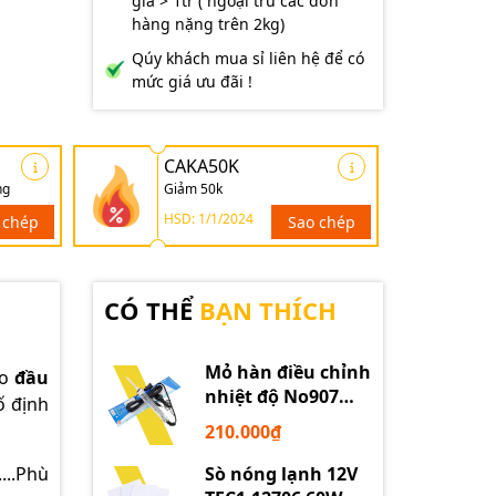
giá > 1tr ( ngoại trừ các đơn
hàng nặng trên 2kg)
Qúy khách mua sỉ liên hệ để có
mức giá ưu đãi !
CAKA50K
ng
Giảm 50k
HSD: 1/1/2024
 chép
Sao chép
CÓ THỂ
BẠN THÍCH
Mỏ hàn điều chỉnh
bo
đầu
nhiệt độ No907
ố định
60W 220V loại tốt
210.000₫
Sò nóng lạnh 12V
...Phù