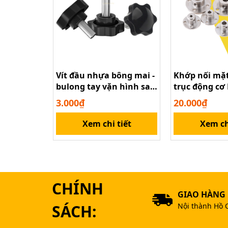
Bộ Đầu Kẹp 
Vít đầu nhựa bông mai -
Khớp nối mặt
bulong tay vặn hình sao
trục động cơ
M4 M5 M6 M8 M10
M6 M8 M10
3.000₫
20.000₫
Xem chi tiết
Xem ch
CHÍNH
GIAO HÀNG
SÁCH:
Nội thành Hồ 