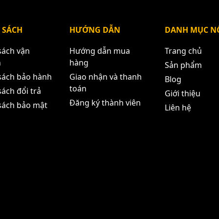
 SÁCH
HƯỚNG DẪN
DANH MỤC NỔ
sách vận
Hướng dẫn mua
Trang chủ
n
hàng
Sản phẩm
sách bảo hành
Giao nhận và thanh
Blog
toán
ách đổi trả
Giới thiệu
Đăng ký thành viên
sách bảo mật
Liên hệ
ini làm máy khoan mạch điện tử giả r
THÔNG TIN SAU.
ận 11 - HCM