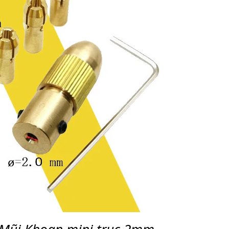
Mũi Khoan mini trục 2mm