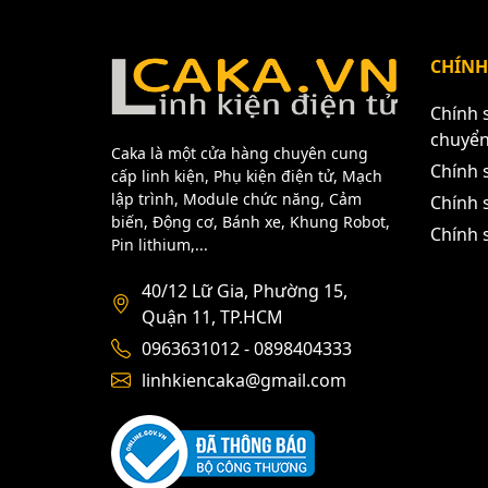
CHÍNH
Chính 
chuyể
Caka là một cửa hàng chuyên cung
Chính 
cấp linh kiện, Phụ kiện điện tử, Mạch
lập trình, Module chức năng, Cảm
Chính s
biến, Động cơ, Bánh xe, Khung Robot,
Chính 
Pin lithium,...
40/12 Lữ Gia, Phường 15,
Bán đầu kẹp mũi khoan m
Quận 11, TP.HCM
0963631012 - 0898404333
linhkiencaka@gmail.com
CÁC BẠN CẦN XIN HÃY LIÊN HỆ THEO CÁC 
LINH KIỆN ĐIỆN TỬ TPHCM
Địa Chỉ: Số 40/12 Lữ Gia - Phường 15 - Qu
Điện Thoại: 0963631012 - 0898404333