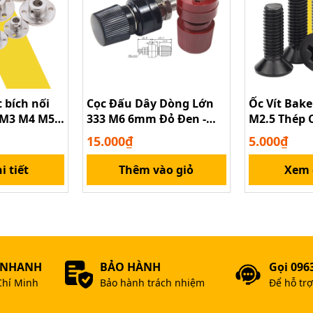
Mũi Khoan mini trục 2mm
 bích nối
Cọc Đấu Dây Dòng Lớn
Ốc Vít Bak
 M3 M4 M5
333 M6 6mm Đỏ Đen -
M2.5 Thép 
Dùng Cho Inverter
15.000₫
5.000₫
i tiết
Thêm vào giỏ
Xem c
 NHANH
BẢO HÀNH
Gọi 096
Chí Minh
Bảo hành trách nhiệm
Để hỗ tr