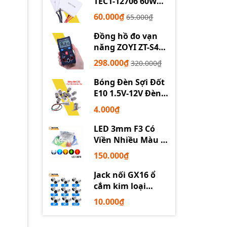
TEC1-12706 60W
12710 100W 12715
60.000₫
65.000₫
150W
Đồng hồ đo vạn
năng ZOYI ZT-S4
tự động
298.000₫
320.000₫
Bóng Đèn Sợi Đốt
E10 1.5V-12V Đèn
Thí Nghiệm STEM
4.000₫
LED 3mm F3 Có
Viền Nhiều Màu –
Trắng Đỏ Xanh
150.000₫
Dương Lục Vàng
Jack nối GX16 ổ
cắm kim loại
2/3/4/5/6P chuyên
10.000₫
dụng