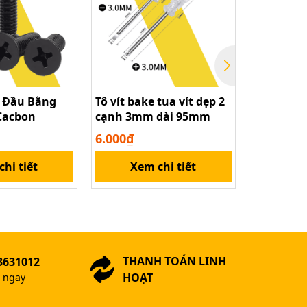
e Đầu Bằng
Tô vít bake tua vít dẹp 2
Bộ đầu kh
Cacbon
cạnh 3mm dài 95mm
6.35mm 9-
máy khoan
6.000₫
35.000₫
điện
hi tiết
Xem chi tiết
Xem
THANH TOÁN LINH
3631012
HOẠT
ợ ngay