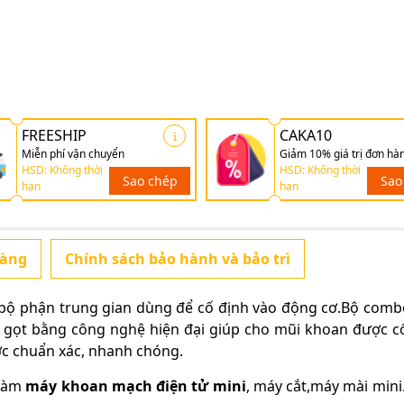
FREESHIP
CAKA10
Miễn phí vận chuyển
Giảm 10% giá trị đơn hà
HSD: Không thời
HSD: Không thời
Sao chép
Sao
hạn
hạn
hàng
Chính sách bảo hành và bảo trì
 bộ phận trung gian dùng để cố định vào động cơ.Bộ com
 gọt bằng công nghệ hiện đại giúp cho mũi khoan được c
ợc chuẩn xác, nhanh chóng.
 làm
máy khoan mạch điện tử mini
, máy cắt,máy mài mini.