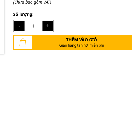
(Chưa bao gồm VAT)
Ngày hết hạn:
Số lượng:
Điều kiện:
-
+
THÊM VÀO GIỎ
Giao hàng tận nơi miễn phí