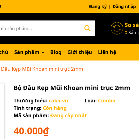
ng chờ đợi bạn
Đăng ký
Đăng nhập
So s
0
Sản 
chủ
Sản phẩm
Blog
Giới thiệu
Liên hệ
 Đầu Kẹp Mũi Khoan mini trục 2mm
Bộ Đầu Kẹp Mũi Khoan mini trục 2mm
Thương hiệu:
caka.vn
Loại:
Combo
Tình trạng:
Còn hàng
Mã sản phẩm:
Đang cập nhật
40.000₫
Mã giảm giá: