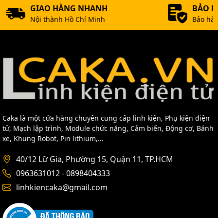
GIAO HÀNG NHANH
BẢO 
Nội thành Hồ Chí Minh
Bảo hàn
Caka là một cửa hàng chuyên cung cấp linh kiện, Phụ kiện điện
tử, Mạch lập trình, Module chức năng, Cảm biến, Động cơ, Bánh
xe, Khung Robot, Pin lithium,...
40/12 Lữ Gia, Phường 15, Quận 11, TP.HCM
0963631012 - 0898404333
linhkiencaka@gmail.com