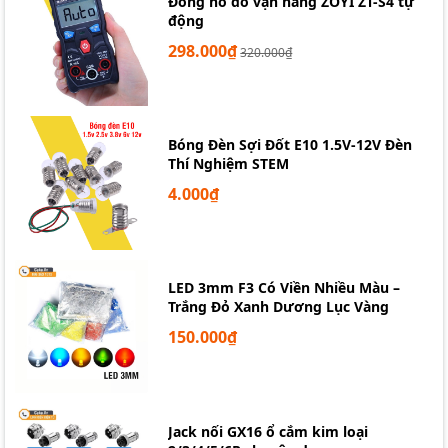
Đồng hồ đo vạn năng ZOYI ZT-S4 tự
động
298.000₫
320.000₫
Bóng Đèn Sợi Đốt E10 1.5V-12V Đèn
Thí Nghiệm STEM
4.000₫
LED 3mm F3 Có Viền Nhiều Màu –
Trắng Đỏ Xanh Dương Lục Vàng
150.000₫
Jack nối GX16 ổ cắm kim loại