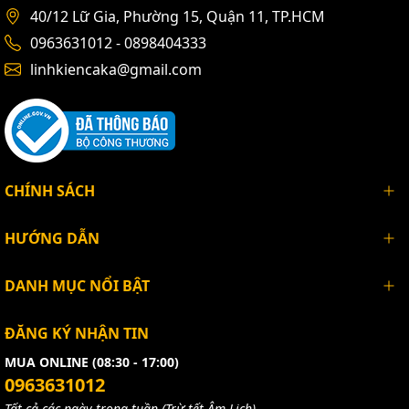
40/12 Lữ Gia, Phường 15, Quận 11, TP.HCM
0963631012 - 0898404333
linhkiencaka@gmail.com
CHÍNH SÁCH
HƯỚNG DẪN
DANH MỤC NỔI BẬT
ĐĂNG KÝ NHẬN TIN
MUA ONLINE (08:30 - 17:00)
0963631012
Tất cả các ngày trong tuần (Trừ tết Âm Lịch)