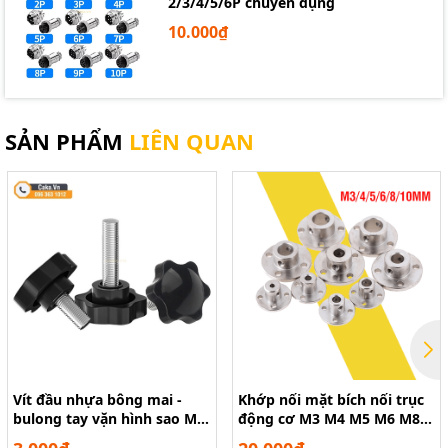
2/3/4/5/6P chuyên dụng
10.000₫
SẢN PHẨM
LIÊN QUAN
Vít đầu nhựa bông mai -
Khớp nối mặt bích nối trục
bulong tay vặn hình sao M4
động cơ M3 M4 M5 M6 M8
M5 M6 M8 M10
M10