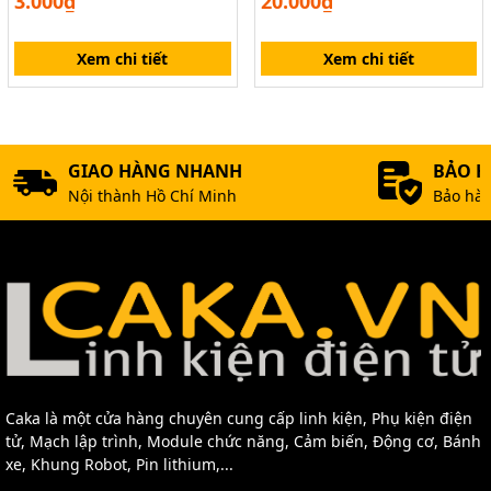
3.000₫
20.000₫
Xem chi tiết
Xem chi tiết
GIAO HÀNG NHANH
BẢO 
Nội thành Hồ Chí Minh
Bảo hàn
Caka là một cửa hàng chuyên cung cấp linh kiện, Phụ kiện điện
tử, Mạch lập trình, Module chức năng, Cảm biến, Động cơ, Bánh
xe, Khung Robot, Pin lithium,...