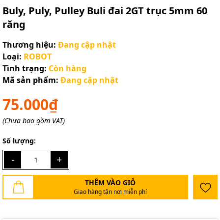
Buly, Puly, Pulley Buli đai 2GT trục 5mm 60
răng
Thương hiệu:
Đang cập nhật
Loại:
ROBOT
Tình trạng:
Còn hàng
Mã sản phẩm:
Đang cập nhật
75.000₫
(Chưa bao gồm VAT)
Số lượng:
-
+
THÊM VÀO GIỎ
Giao hàng tận nơi miễn phí