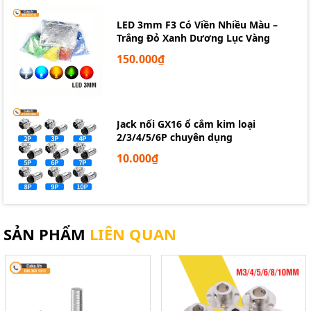
LED 3mm F3 Có Viền Nhiều Màu –
Trắng Đỏ Xanh Dương Lục Vàng
150.000₫
Jack nối GX16 ổ cắm kim loại
2/3/4/5/6P chuyên dụng
10.000₫
SẢN PHẨM
LIÊN QUAN