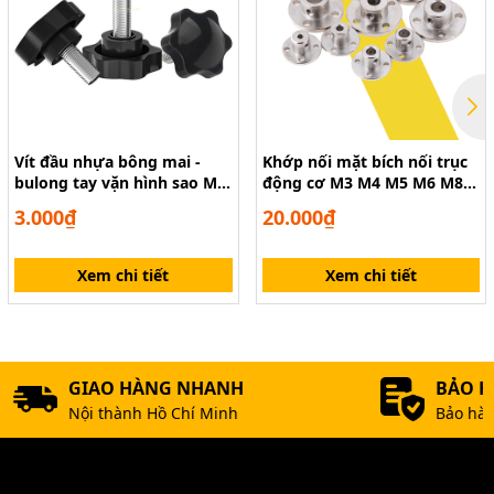
Vít đầu nhựa bông mai -
Khớp nối mặt bích nối trục
bulong tay vặn hình sao M4
động cơ M3 M4 M5 M6 M8
M5 M6 M8 M10
M10
3.000₫
20.000₫
Xem chi tiết
Xem chi tiết
GIAO HÀNG NHANH
BẢO 
Nội thành Hồ Chí Minh
Bảo hàn