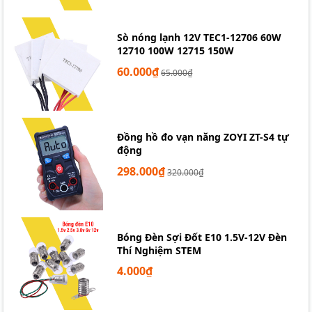
Sò nóng lạnh 12V TEC1-12706 60W
12710 100W 12715 150W
60.000₫
65.000₫
Đồng hồ đo vạn năng ZOYI ZT-S4 tự
động
298.000₫
320.000₫
Bóng Đèn Sợi Đốt E10 1.5V-12V Đèn
Thí Nghiệm STEM
4.000₫