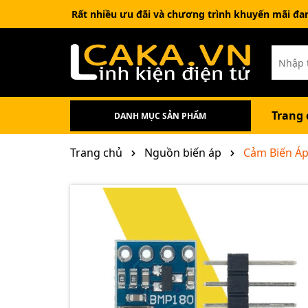
Rất nhiều ưu đãi và chương trình khuyến mãi đa
Trang 
DANH MỤC SẢN PHẨM
Sản phẩm combo
Nam châm đất hiếm
Phụ Kiện Điện Tử
Linh Kiện Điện Tử
IC-IC Chức Năng
Cảm biến - Sensor
Robot - Stem - Chế tạo DIY
Kit phát triển - Mạch nạp
Tất Cả Sản Phẩm
Trang chủ
Nguồn biến áp
Cảm Biến Áp