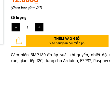
(Chưa bao gồm VAT)
Điều kiện:
Số lượng:
-
+
THÊM VÀO GIỎ
Giao hàng tận nơi miễn phí
Cảm biến BMP180 đo áp suất khí quyển, nhiệt độ, 
cao, giao tiếp I2C, dùng cho Arduino, ESP32, Raspberr