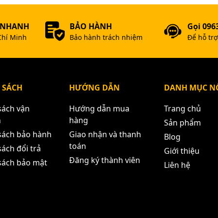
 NHANH
BẢO HÀNH
Gọi 096
Chí Minh
Bảo hành trách nhiệm
Để hỗ tr
 SÁCH
HƯỚNG DẪN
DANH MỤC NỔ
sách vận
Hướng dẫn mua
Trang chủ
n
hàng
Sản phẩm
sách bảo hành
Giao nhận và thanh
Blog
toán
ách đổi trả
Giới thiệu
Đăng ký thành viên
sách bảo mật
Liên hệ