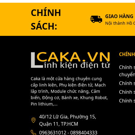
CHÍNH
GIAO HÀNG
SÁCH:
Nội thành Hồ 
CHÍNH
Chính 
chuyể
Caka là một cửa hàng chuyên cung
Chính 
cấp linh kiện, Phụ kiện điện tử, Mạch
lập trình, Module chức năng, Cảm
Chính s
biến, Động cơ, Bánh xe, Khung Robot,
Chính 
Pin lithium,...
40/12 Lữ Gia, Phường 15,
Quận 11, TP.HCM
0963631012 - 0898404333