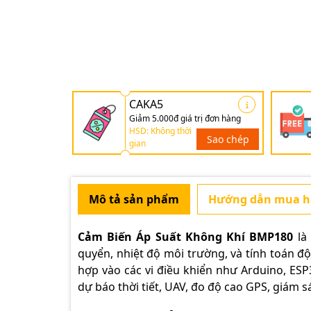
CAKA5
Giảm 5.000đ giá trị đơn hàng
HSD: Không thời
Sao chép
gian
Mô tả sản phẩm
Hướng dẫn mua 
Cảm Biến Áp Suất Không Khí BMP180
là 
quyển, nhiệt độ môi trường, và tính toán độ
hợp vào các vi điều khiển như Arduino, ESP
dự báo thời tiết, UAV, đo độ cao GPS, giám s