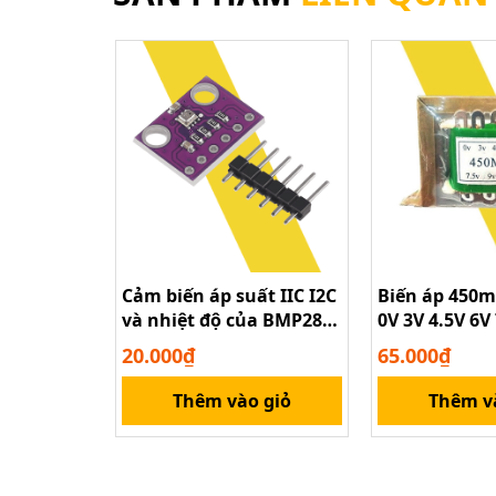
Cảm biến áp suất IIC I2C
Biến áp 450m
và nhiệt độ của BMP280
0V 3V 4.5V 6V
3.3V
20.000₫
65.000₫
Thêm vào giỏ
Thêm v