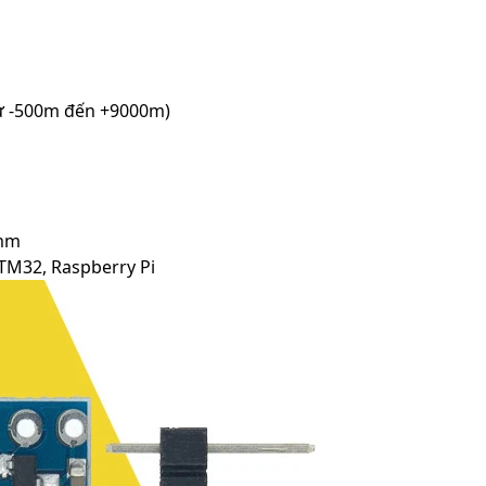
 từ -500m đến +9000m)
8mm
STM32, Raspberry Pi