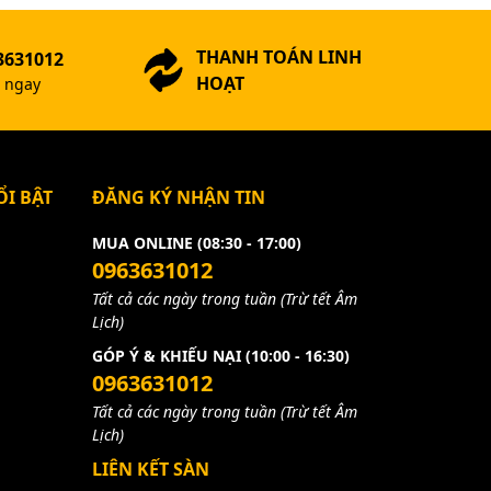
THANH TOÁN LINH
3631012
HOẠT
ợ ngay
I BẬT
ĐĂNG KÝ NHẬN TIN
MUA ONLINE (08:30 - 17:00)
0963631012
Tất cả các ngày trong tuần (Trừ tết Âm
Lịch)
GÓP Ý & KHIẾU NẠI (10:00 - 16:30)
0963631012
Tất cả các ngày trong tuần (Trừ tết Âm
Lịch)
LIÊN KẾT SÀN