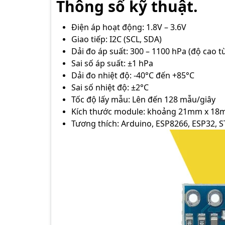
Thông số kỹ thuật.
Điện áp hoạt động: 1.8V – 3.6V
Giao tiếp: I2C (SCL, SDA)
Dải đo áp suất: 300 – 1100 hPa (độ cao
Sai số áp suất: ±1 hPa
Dải đo nhiệt độ: -40°C đến +85°C
Sai số nhiệt độ: ±2°C
Tốc độ lấy mẫu: Lên đến 128 mẫu/giây
Kích thước module: khoảng 21mm x 1
Tương thích: Arduino, ESP8266, ESP32, 