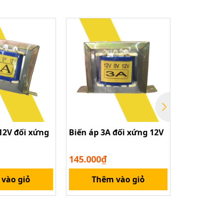
12V đối xứng
Biến áp 3A đối xứng 12V
Biến áp 5
145.000₫
195.000₫
vào giỏ
Thêm vào giỏ
Thê