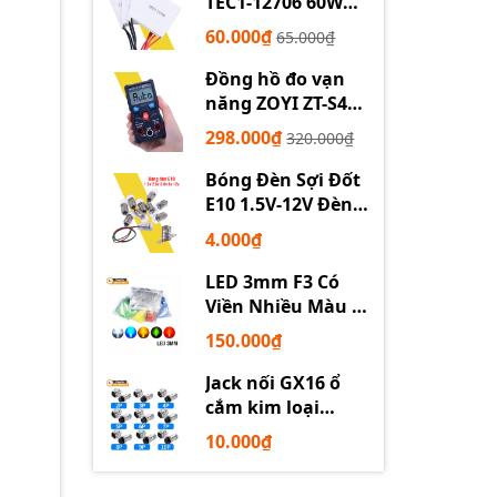
TEC1-12706 60W
12710 100W 12715
60.000₫
65.000₫
150W
Đồng hồ đo vạn
năng ZOYI ZT-S4
tự động
298.000₫
320.000₫
Bóng Đèn Sợi Đốt
E10 1.5V-12V Đèn
Thí Nghiệm STEM
4.000₫
LED 3mm F3 Có
Viền Nhiều Màu –
Trắng Đỏ Xanh
150.000₫
Dương Lục Vàng
Jack nối GX16 ổ
cắm kim loại
2/3/4/5/6P chuyên
10.000₫
dụng