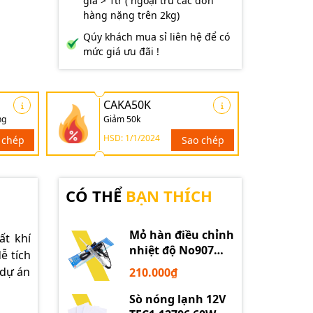
giá > 1tr ( ngoại trừ các đơn
hàng nặng trên 2kg)
Qúy khách mua sỉ liên hệ để có
mức giá ưu đãi !
CAKA50K
ng
Giảm 50k
HSD: 1/1/2024
 chép
Sao chép
CÓ THỂ
BẠN THÍCH
Mỏ hàn điều chỉnh
ất khí
nhiệt độ No907
ễ tích
60W 220V loại tốt
 dự án
210.000₫
Sò nóng lạnh 12V