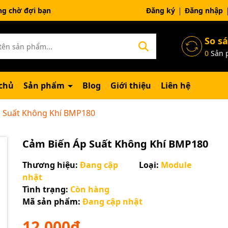
ng chờ đợi bạn
Đăng ký
Đăng nhập
So s
0
Sản 
chủ
Sản phẩm
Blog
Giới thiệu
Liên hệ
 Suất Không Khí BMP180
Cảm Biến Áp Suất Không Khí BMP180
Thương hiệu:
Đang cập
Loại:
Module
nhật
Tình trạng:
Còn hàng
Mã sản phẩm:
Đang cập nhật
Mã giảm giá:
12.000₫
Ngày hết hạn: