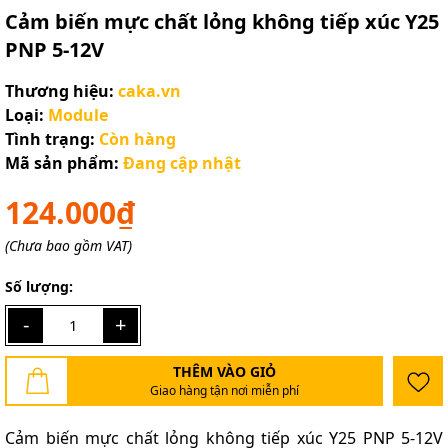
Cảm biến mực chất lỏng không tiếp xúc Y25
PNP 5-12V
Thương hiệu:
caka.vn
Loại:
Module
Tình trạng:
Còn hàng
Mã sản phẩm:
Đang cập nhật
124.000₫
(Chưa bao gồm VAT)
Số lượng:
-
+
THÊM VÀO GIỎ
Giao hàng tận nơi miễn phí
Cảm biến mực chất lỏng không tiếp xúc Y25 PNP 5-12V