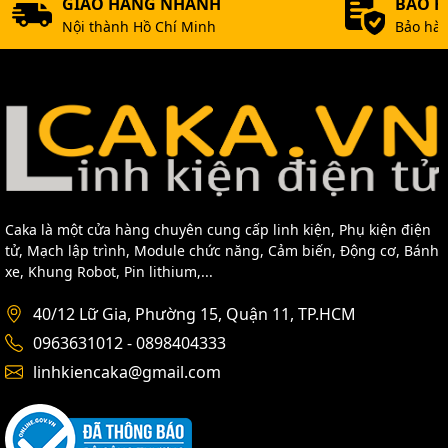
GIAO HÀNG NHANH
BẢO 
Nội thành Hồ Chí Minh
Bảo hàn
Caka là một cửa hàng chuyên cung cấp linh kiện, Phụ kiện điện
tử, Mạch lập trình, Module chức năng, Cảm biến, Động cơ, Bánh
xe, Khung Robot, Pin lithium,...
40/12 Lữ Gia, Phường 15, Quận 11, TP.HCM
0963631012 - 0898404333
linhkiencaka@gmail.com