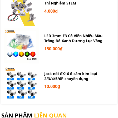
Thí Nghiệm STEM
4.000₫
LED 3mm F3 Có Viền Nhiều Màu –
Trắng Đỏ Xanh Dương Lục Vàng
150.000₫
Jack nối GX16 ổ cắm kim loại
2/3/4/5/6P chuyên dụng
10.000₫
Cảm biến mực chất lỏng không tiếp xúc Y25
SẢN PHẨM
LIÊN QUAN