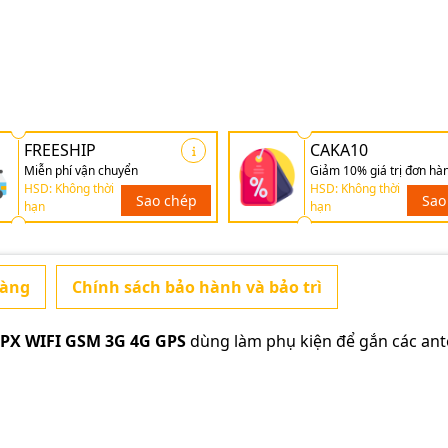
FREESHIP
CAKA10
Miễn phí vận chuyển
Giảm 10% giá trị đơn hà
HSD: Không thời
HSD: Không thời
Sao chép
Sao
hạn
hạn
hàng
Chính sách bảo hành và bảo trì
IPX WIFI GSM 3G 4G GPS
dùng làm phụ kiện để gắn các an