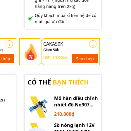
giá > 1tr ( ngoại trừ các đơn
hàng nặng trên 2kg)
Qúy khách mua sỉ liên hệ để có
mức giá ưu đãi !
CAKA50K
ng
Giảm 50k
HSD: 1/1/2024
 chép
Sao chép
CÓ THỂ
BẠN THÍCH
Mỏ hàn điều chỉnh
ten
nhiệt độ No907
60W 220V loại tốt
210.000₫
Sò nóng lạnh 12V