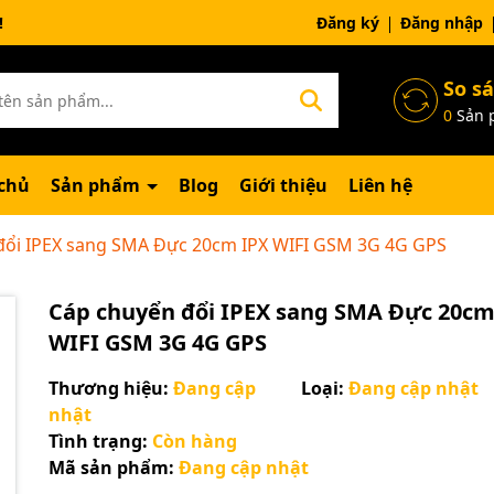
ng chờ đợi bạn
Đăng ký
Đăng nhập
So s
0
Sản 
chủ
Sản phẩm
Blog
Giới thiệu
Liên hệ
đổi IPEX sang SMA Đực 20cm IPX WIFI GSM 3G 4G GPS
Cáp chuyển đổi IPEX sang SMA Đực 20cm
WIFI GSM 3G 4G GPS
Thương hiệu:
Đang cập
Loại:
Đang cập nhật
nhật
Tình trạng:
Còn hàng
Mã sản phẩm:
Đang cập nhật