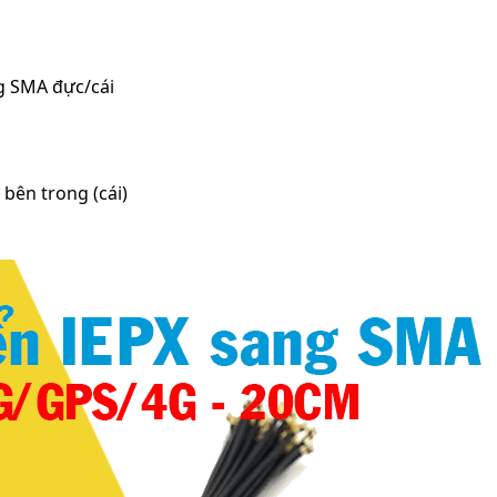
g SMA đực/cái
 bên trong (cái)