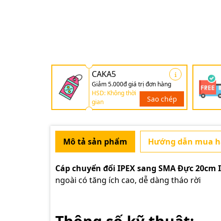
CAKA5
Giảm 5.000đ giá trị đơn hàng
HSD: Không thời
Sao chép
gian
Mô tả sản phẩm
Hướng dẫn mua 
Cáp chuyển đổi IPEX sang SMA Đực 20cm 
ngoài có tăng ích cao, dễ dàng tháo rời