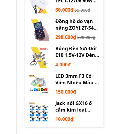
TEC1-12706 60W
12710 100W 12715
60.000₫
65.000₫
150W
Đồng hồ đo vạn
năng ZOYI ZT-S4
tự động
298.000₫
320.000₫
Bóng Đèn Sợi Đốt
E10 1.5V-12V Đèn
Thí Nghiệm STEM
4.000₫
LED 3mm F3 Có
Viền Nhiều Màu –
Trắng Đỏ Xanh
150.000₫
Dương Lục Vàng
Jack nối GX16 ổ
cắm kim loại
2/3/4/5/6P chuyên
10.000₫
dụng