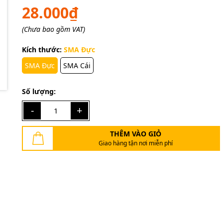
28.000₫
(Chưa bao gồm VAT)
Mã giảm giá:
Kích thước:
SMA Đực
Ngày hết hạn:
SMA Đực
SMA Cái
Điều kiện:
Số lượng:
-
+
THÊM VÀO GIỎ
Giao hàng tận nơi miễn phí