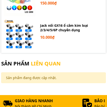
150.000₫
Jack nối GX16 ổ cắm kim loại
2/3/4/5/6P chuyên dụng
10.000₫
SẢN PHẨM
LIÊN QUAN
Sản phẩm đang được cập nhật.
GIAO HÀNG NHANH
BẢO 
Nội thành Hồ Chí Minh
Bảo hàn