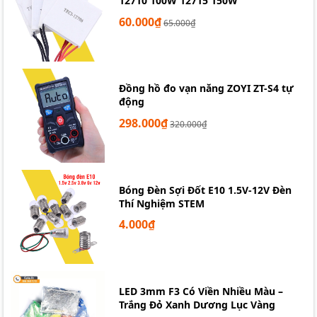
12710 100W 12715 150W
60.000₫
65.000₫
Đồng hồ đo vạn năng ZOYI ZT-S4 tự
động
298.000₫
320.000₫
Bóng Đèn Sợi Đốt E10 1.5V-12V Đèn
Thí Nghiệm STEM
4.000₫
LED 3mm F3 Có Viền Nhiều Màu –
Trắng Đỏ Xanh Dương Lục Vàng