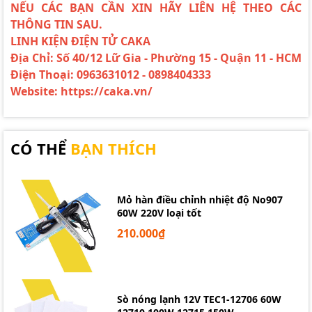
NẾU CÁC BẠN CẦN XIN HÃY LIÊN HỆ THEO CÁC
THÔNG TIN SAU.
LINH KIỆN ĐIỆN TỬ CAKA
Địa Chỉ: Số 40/12 Lữ Gia - Phường 15 - Quận 11 - HCM
Điện Thoại: 0963631012 - 0898404333
Website: https://caka.vn/
CÓ THỂ
BẠN THÍCH
Mỏ hàn điều chỉnh nhiệt độ No907
60W 220V loại tốt
210.000₫
Sò nóng lạnh 12V TEC1-12706 60W