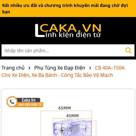
Rất nhiều ưu đãi và chương trình khuyến mãi đang chờ đợi
bạn
Trang chủ
Phụ Tùng Xe Đạp Điện
CB 40A–150A
Cho Xe Điện, Xe Ba Bánh - Công Tắc Bảo Vệ Mạch