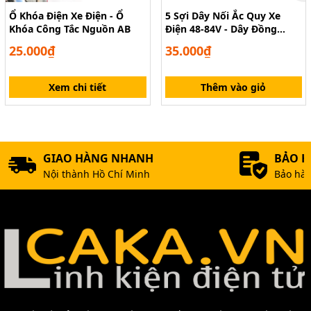
Ổ Khóa Điện Xe Điện - Ổ
5 Sợi Dây Nối Ắc Quy Xe
Khóa Công Tắc Nguồn AB
Điện 48-84V - Dây Đồng
2.5mm² Bọc Cách Điện
25.000₫
35.000₫
Xem chi tiết
Thêm vào giỏ
GIAO HÀNG NHANH
BẢO 
Nội thành Hồ Chí Minh
Bảo hàn