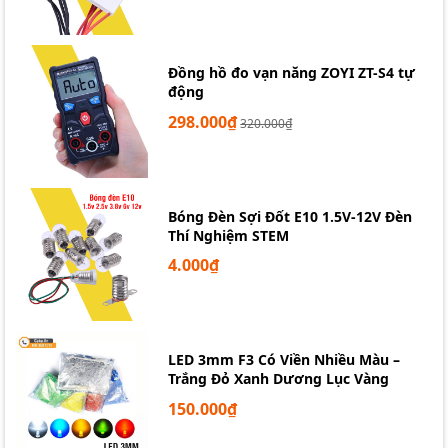
Đồng hồ đo vạn năng ZOYI ZT-S4 tự
động
298.000₫
320.000₫
Bóng Đèn Sợi Đốt E10 1.5V-12V Đèn
Thí Nghiệm STEM
4.000₫
LED 3mm F3 Có Viền Nhiều Màu –
Trắng Đỏ Xanh Dương Lục Vàng
150.000₫