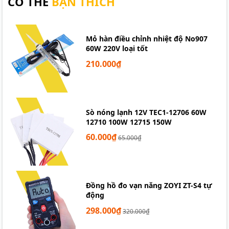
CÓ THỂ
BẠN THÍCH
Mỏ hàn điều chỉnh nhiệt độ No907
60W 220V loại tốt
210.000₫
Sò nóng lạnh 12V TEC1-12706 60W
12710 100W 12715 150W
60.000₫
65.000₫
Đồng hồ đo vạn năng ZOYI ZT-S4 tự
động
298.000₫
320.000₫