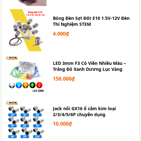
Bóng Đèn Sợi Đốt E10 1.5V-12V Đèn
Thí Nghiệm STEM
4.000₫
LED 3mm F3 Có Viền Nhiều Màu –
Trắng Đỏ Xanh Dương Lục Vàng
150.000₫
Jack nối GX16 ổ cắm kim loại
2/3/4/5/6P chuyên dụng
10.000₫