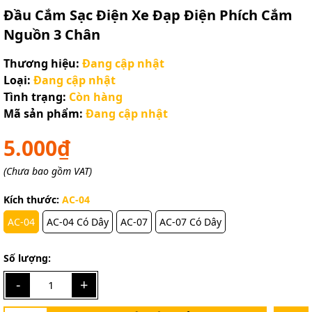
Ngày hết hạn:
Đầu Cắm Sạc Điện Xe Đạp Điện Phích Cắm
Điều kiện:
Nguồn 3 Chân
Thương hiệu:
Đang cập nhật
Loại:
Đang cập nhật
Tình trạng:
Còn hàng
Mã sản phẩm:
Đang cập nhật
5.000₫
(Chưa bao gồm VAT)
Kích thước:
AC-04
AC-04
AC-04 Có Dây
AC-07
AC-07 Có Dây
Số lượng:
-
+