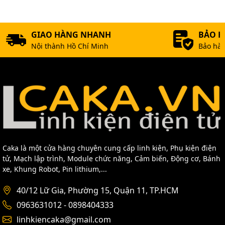
GIAO HÀNG NHANH
BẢO 
Nội thành Hồ Chí Minh
Bảo hàn
Caka là một cửa hàng chuyên cung cấp linh kiện, Phụ kiện điện
tử, Mạch lập trình, Module chức năng, Cảm biến, Động cơ, Bánh
xe, Khung Robot, Pin lithium,...
40/12 Lữ Gia, Phường 15, Quận 11, TP.HCM
0963631012 - 0898404333
linhkiencaka@gmail.com