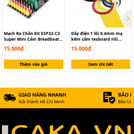
Mạch Ra Chân Kit ESP32-C3
Dây điện 1 lõi 0.4mm mạ
Super Mini Cắm Breadboard
kẽm cắm tesboard nối
Dễ Dàng
mạch pcb
75.000₫
15.000₫
Thêm vào giỏ
Xem chi tiết
GIAO HÀNG NHANH
BẢO 
Nội thành Hồ Chí Minh
Bảo hàn