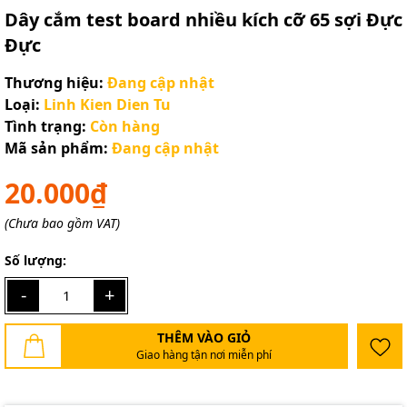
Dây cắm test board nhiều kích cỡ 65 sợi Đực
Đực
Thương hiệu:
Đang cập nhật
Loại:
Linh Kien Dien Tu
Tình trạng:
Còn hàng
Mã sản phẩm:
Đang cập nhật
20.000₫
(Chưa bao gồm VAT)
Số lượng:
-
+
THÊM VÀO GIỎ
Giao hàng tận nơi miễn phí