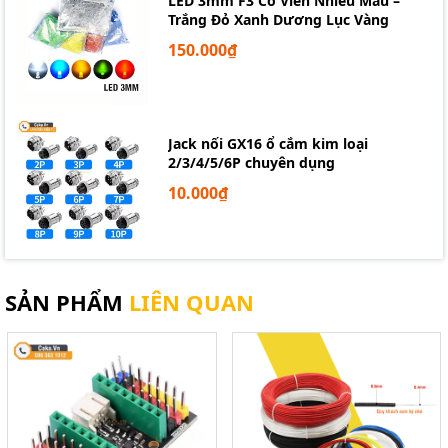
LED 3mm F3 Có Viền Nhiều Màu –
Trắng Đỏ Xanh Dương Lục Vàng
150.000₫
Jack nối GX16 ổ cắm kim loại
2/3/4/5/6P chuyên dụng
10.000₫
SẢN PHẨM
LIÊN QUAN