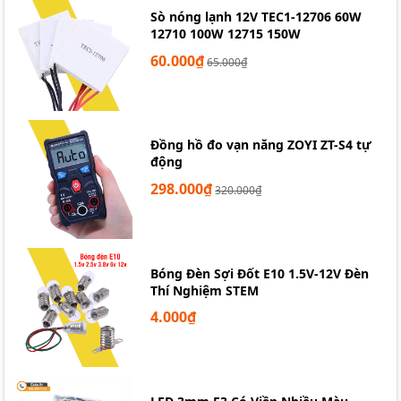
Sò nóng lạnh 12V TEC1-12706 60W
12710 100W 12715 150W
60.000₫
65.000₫
Đồng hồ đo vạn năng ZOYI ZT-S4 tự
động
298.000₫
320.000₫
Bóng Đèn Sợi Đốt E10 1.5V-12V Đèn
Thí Nghiệm STEM
4.000₫