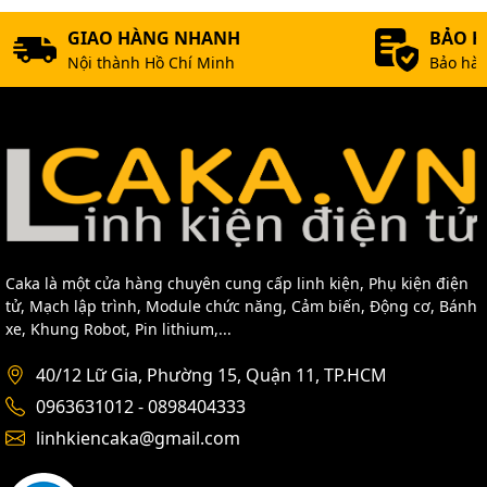
GIAO HÀNG NHANH
BẢO 
Nội thành Hồ Chí Minh
Bảo hàn
Caka là một cửa hàng chuyên cung cấp linh kiện, Phụ kiện điện
tử, Mạch lập trình, Module chức năng, Cảm biến, Động cơ, Bánh
xe, Khung Robot, Pin lithium,...
40/12 Lữ Gia, Phường 15, Quận 11, TP.HCM
0963631012 - 0898404333
linhkiencaka@gmail.com