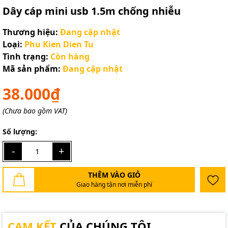
Dây cáp mini usb 1.5m chống nhiễu
Thương hiệu:
Đang cập nhật
Loại:
Phu Kien Dien Tu
Tình trạng:
Còn hàng
Mã sản phẩm:
Đang cập nhật
38.000₫
(Chưa bao gồm VAT)
Số lượng:
-
+
THÊM VÀO GIỎ
Giao hàng tận nơi miễn phí
CAM KẾT
CỦA CHÚNG TÔI