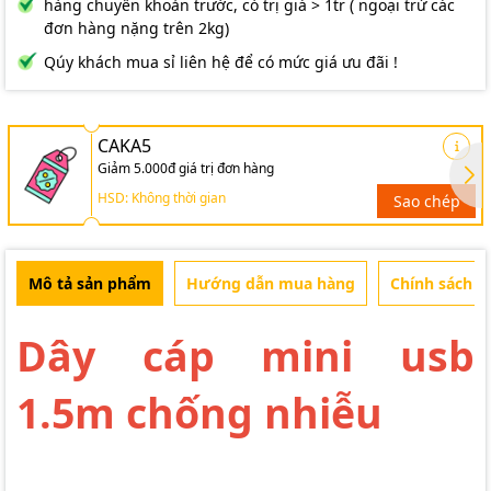
hàng chuyển khoản trước, có trị giá > 1tr ( ngoại trừ các
đơn hàng nặng trên 2kg)
Qúy khách mua sỉ liên hệ để có mức giá ưu đãi !
CAKA5
Giảm 5.000đ giá trị đơn hàng
HSD: Không thời gian
Sao chép
Mô tả sản phẩm
Hướng dẫn mua hàng
Chính sách b
Dây cáp mini usb
1.5m chống nhiễu