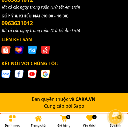
Tất cả các ngày trong tuần (Trừ tết Âm Lịch)
GÓP Ý & KHIẾU NẠI (10:00 - 16:30)
0963631012
Tất cả các ngày trong tuần (Trừ tết Âm Lịch)
LIÊN KẾT SÀN
KẾT NỐI VỚI CHÚNG TÔI:
Bản quyền thuộc về
CAKA.VN
.
Cung cấp bởi
Sapo
0
0
0
Danh mục
Trang chủ
Giỏ hàng
Yêu thích
So sánh