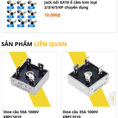
Jack nối GX16 ổ cắm kim loại
2/3/4/5/6P chuyên dụng
10.000₫
SẢN PHẨM
LIÊN QUAN
Dioe cầu 50A 1000V
Dioe cầu 35A 1000V
KBPC5010
KBPC3510