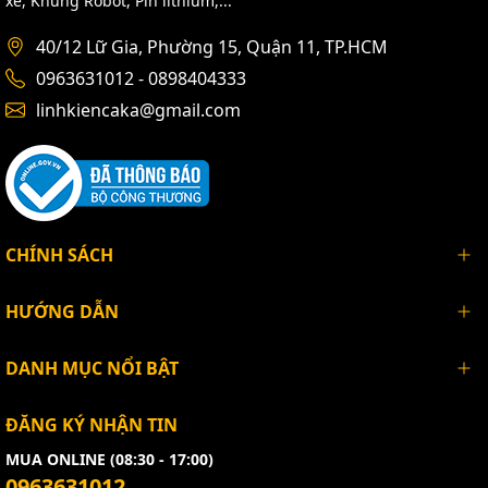
xe, Khung Robot, Pin lithium,...
40/12 Lữ Gia, Phường 15, Quận 11, TP.HCM
0963631012 - 0898404333
linhkiencaka@gmail.com
CHÍNH SÁCH
HƯỚNG DẪN
DANH MỤC NỔI BẬT
ĐĂNG KÝ NHẬN TIN
MUA ONLINE (08:30 - 17:00)
0963631012