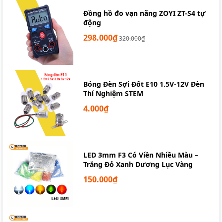
Đồng hồ đo vạn năng ZOYI ZT-S4 tự
động
298.000₫
320.000₫
Bóng Đèn Sợi Đốt E10 1.5V-12V Đèn
Thí Nghiệm STEM
4.000₫
LED 3mm F3 Có Viền Nhiều Màu –
Trắng Đỏ Xanh Dương Lục Vàng
150.000₫