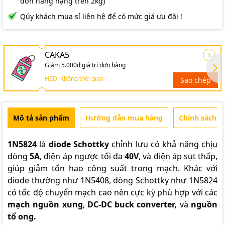
đơn hàng nặng trên 2kg)
Qúy khách mua sỉ liên hệ để có mức giá ưu đãi !
CAKA5
Giảm 5.000đ giá trị đơn hàng
HSD: Không thời gian
Sao chép
Mô tả sản phẩm
Hướng dẫn mua hàng
Chính sách b
1N5824
là
diode Schottky
chỉnh lưu có khả năng chịu
dòng
5A
, điện áp ngược tối đa
40V
, và điện áp sụt thấp,
giúp giảm tổn hao công suất trong mạch. Khác với
diode thường như 1N5408, dòng Schottky như 1N5824
có tốc độ chuyển mạch cao nên cực kỳ phù hợp với các
mạch nguồn xung
,
DC-DC buck converter,
và
nguồn
tổ ong.