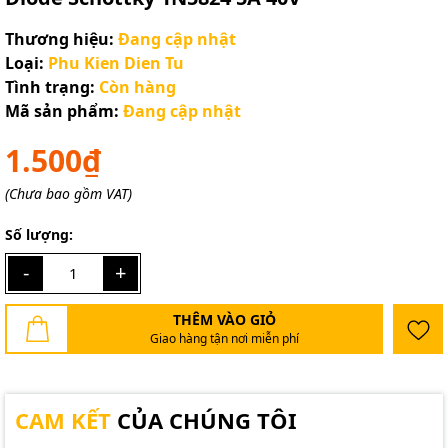
Thương hiệu:
Đang cập nhật
Loại:
Phu Kien Dien Tu
Tình trạng:
Còn hàng
Mã sản phẩm:
Đang cập nhật
1.500₫
(Chưa bao gồm VAT)
Số lượng:
-
+
THÊM VÀO GIỎ
Giao hàng tận nơi miễn phí
CAM KẾT
CỦA CHÚNG TÔI