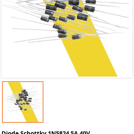
Mã giảm giá:
Ngày hết hạn:
Điều kiện:
Diode Schottky 1N5824 5A 40V