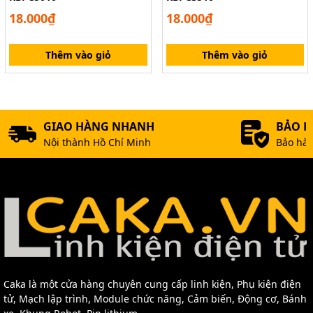
18.000₫
18.000₫
Thêm vào giỏ
Thêm vào giỏ
GIAO HÀNG NHANH
BẢO 
Nội thành Hồ Chí Minh
Bảo hàn
Caka là một cửa hàng chuyên cung cấp linh kiện, Phụ kiện điện
tử, Mạch lập trình, Module chức năng, Cảm biến, Động cơ, Bánh