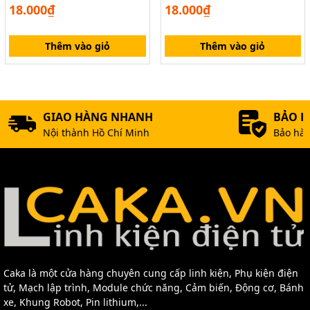
18.000₫
18.000₫
Thêm vào giỏ
Thêm vào giỏ
GIAO HÀNG NHANH
BẢO 
Nội thành Hồ Chí Minh
Bảo hàn
Caka là một cửa hàng chuyên cung cấp linh kiện, Phụ kiện điện
tử, Mạch lập trình, Module chức năng, Cảm biến, Động cơ, Bánh
xe, Khung Robot, Pin lithium,...