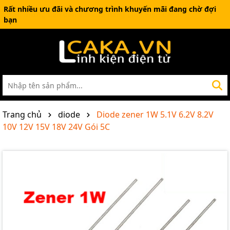
Rất nhiều ưu đãi và chương trình khuyến mãi đang chờ đợi
bạn
Trang chủ
diode
Diode zener 1W 5.1V 6.2V 8.2V
10V 12V 15V 18V 24V Gói 5C