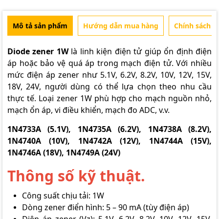
Mô tả sản phẩm
Hướng dẫn mua hàng
Chính sách b
Diode zener 1W
là linh kiện điện tử giúp ổn định điện
áp hoặc bảo vệ quá áp trong mạch điện tử. Với nhiều
mức điện áp zener như 5.1V, 6.2V, 8.2V, 10V, 12V, 15V,
18V, 24V, người dùng có thể lựa chọn theo nhu cầu
thực tế. Loại zener 1W phù hợp cho mạch nguồn nhỏ,
mạch ổn áp, vi điều khiển, mạch đo ADC, v.v.
1N4733A (5.1V), 1N4735A (6.2V), 1N4738A (8.2V),
1N4740A (10V), 1N4742A (12V), 1N4744A (15V),
1N4746A (18V), 1N4749A (24V)
Thông số kỹ thuật.
Công suất chịu tải: 1W
Dòng zener điển hình: 5 – 90 mA (tùy điện áp)