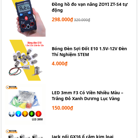
Đồng hồ đo vạn năng ZOYI ZT-S4 tự
động
298.000₫
320.000₫
Bóng Đèn Sợi Đốt E10 1.5V-12V Đèn
Thí Nghiệm STEM
4.000₫
LED 3mm F3 Có Viền Nhiều Màu –
Trắng Đỏ Xanh Dương Lục Vàng
150.000₫
Jack nối GX16 ổ cắm kim loại