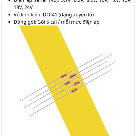
Điện áp zener (Vz): 5.1V, 6.2V, 8.2V, 10V, 12V, 15V,
18V, 24V
Vỏ linh kiện: DO-41 (dạng xuyên lỗ)
Đóng gói: Gói 5 cái / mỗi mức điện áp