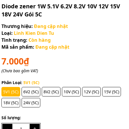
Diode zener 1W 5.1V 6.2V 8.2V 10V 12V 15V
18V 24V Gói 5C
Thương hiệu:
Đang cập nhật
Loại:
Linh Kien Dien Tu
Tình trạng:
Còn hàng
Mã sản phẩm:
Đang cập nhật
7.000₫
(Chưa bao gồm VAT)
Phân Loại:
5V1 (5C)
5V1 (5C)
6V2 (5C)
8V2 (5C)
10V (5C)
12V (5C)
15V (5C)
18V (5C)
24V (5C)
Số lượng:
-
+