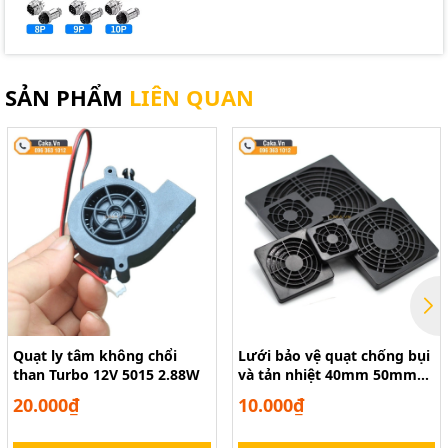
SẢN PHẨM
LIÊN QUAN
Lưới bảo vệ quạt tản nhiệt 12x12cm
Quạt ly tâm không chổi
Lưới bảo vệ quạt chống bụi
than Turbo 12V 5015 2.88W
và tản nhiệt 40mm 50mm
60mm 80mm 90mm 120mm
20.000₫
10.000₫
150mm 170mm