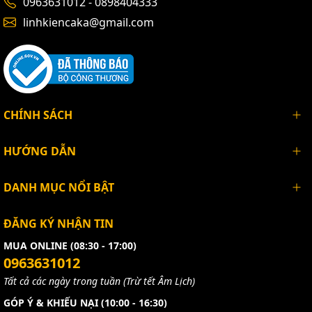
0963631012 - 0898404333
linhkiencaka@gmail.com
CHÍNH SÁCH
HƯỚNG DẪN
DANH MỤC NỔI BẬT
Lưới bảo vệ quạt chống va chạm 4cm 5cm 6cm 7cm 8cm 9cm
ĐĂNG KÝ NHẬN TIN
12cm 15cm 17cm 20cm
MUA ONLINE (08:30 - 17:00)
Bạn muốn xem hàng hoặc mua trực tiếp
Lưới bảo vệ
0963631012
quạt tản nhiệt giá rẻ
bạn có thể đến địa chỉ của linh
Tất cả các ngày trong tuần (Trừ tết Âm Lịch)
kiện điện tử caka tại địa chỉ: Số 40/12, Lữ Gia, Phường
GÓP Ý & KHIẾU NẠI (10:00 - 16:30)
15, Quận 11, Hồ Chí Minh. Trường hợp bạn ở xa, các