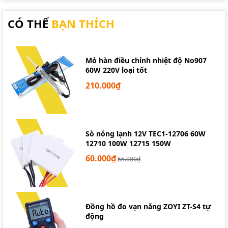
CÓ THỂ
BẠN THÍCH
Mỏ hàn điều chỉnh nhiệt độ No907
Lưới bảo vệ quạt tản nhiệt 80x80mm
60W 220V loại tốt
210.000₫
Sò nóng lạnh 12V TEC1-12706 60W
12710 100W 12715 150W
60.000₫
65.000₫
Đồng hồ đo vạn năng ZOYI ZT-S4 tự
động