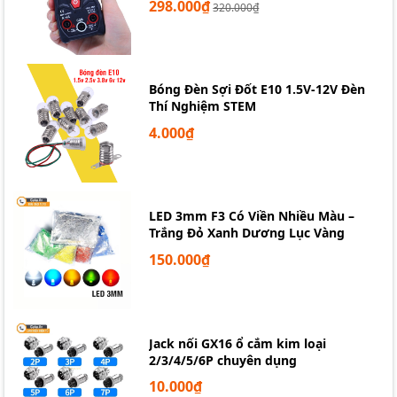
298.000₫
320.000₫
Bóng Đèn Sợi Đốt E10 1.5V-12V Đèn
Thí Nghiệm STEM
4.000₫
Lưới bảo vệ quạt tản nhiệt 90x90mm
LED 3mm F3 Có Viền Nhiều Màu –
Trắng Đỏ Xanh Dương Lục Vàng
150.000₫
Jack nối GX16 ổ cắm kim loại
2/3/4/5/6P chuyên dụng
10.000₫