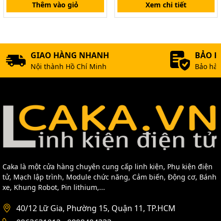
Thêm vào giỏ
Xem chi tiết
GIAO HÀNG NHANH
BẢO 
Nội thành Hồ Chí Minh
Bảo hàn
Lưới bảo vệ quạt tản nhiệt 20x20cm
Tôi có thể mua lưới quạt
tản nhiệt ở đâu ?
Caka là một cửa hàng chuyên cung cấp linh kiện, Phụ kiện điện
tử, Mạch lập trình, Module chức năng, Cảm biến, Động cơ, Bánh
xe, Khung Robot, Pin lithium,...
40/12 Lữ Gia, Phường 15, Quận 11, TP.HCM