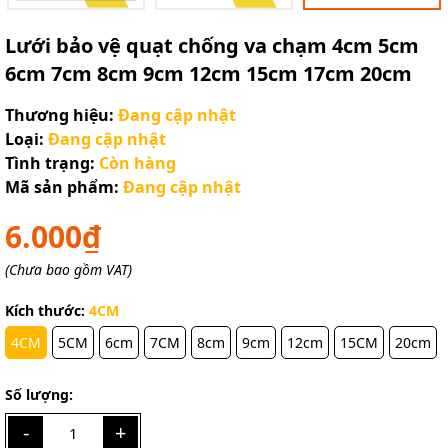
Lưới bảo vệ quạt chống va chạm 4cm 5cm
6cm 7cm 8cm 9cm 12cm 15cm 17cm 20cm
Thương hiệu:
Đang cập nhật
Loại:
Đang cập nhật
Tình trạng:
Còn hàng
Mã sản phẩm:
Đang cập nhật
6.000₫
(Chưa bao gồm VAT)
Kích thước:
4CM
4CM
5CM
6cm
7CM
8cm
9cm
12cm
15CM
20cm
Số lượng:
-
+