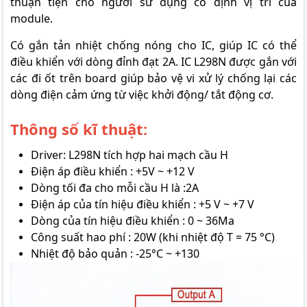
thuận tiện cho người sử dụng cố định vị trí của
module.
Có gắn tản nhiệt chống nóng cho IC, giúp IC có thể
điều khiển với dòng đỉnh đạt 2A. IC L298N được gắn với
các đi ốt trên board giúp bảo vệ vi xử lý chống lại các
dòng điện cảm ứng từ việc khởi động/ tắt động cơ.
Thông số kĩ thuật:
Driver: L298N tích hợp hai mạch cầu H
Điện áp điều khiển : +5V ~ +12 V
Dòng tối đa cho mỗi cầu H là :2A
Điện áp của tín hiệu điều khiển : +5 V ~ +7 V
Dòng của tín hiệu điều khiển : 0 ~ 36Ma
Công suất hao phí : 20W (khi nhiệt độ T = 75 °C)
Nhiệt độ bảo quản : -25°C ~ +130