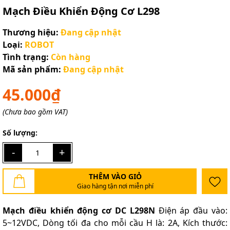
Mạch Điều Khiển Động Cơ L298
Thương hiệu:
Đang cập nhật
Loại:
ROBOT
Tình trạng:
Còn hàng
Mã sản phẩm:
Đang cập nhật
45.000₫
(Chưa bao gồm VAT)
Số lượng:
-
+
THÊM VÀO GIỎ
Giao hàng tận nơi miễn phí
Mạch điều khiển động cơ DC L298N
Điện áp đầu vào:
5~12VDC, Dòng tối đa cho mỗi cầu H là: 2A, Kích thước: