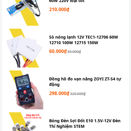
60W 220V loại tốt
210.000₫
Sò nóng lạnh 12V TEC1-12706 60W
12710 100W 12715 150W
60.000₫
65.000₫
Đồng hồ đo vạn năng ZOYI ZT-S4 tự
động
298.000₫
320.000₫
Bóng Đèn Sợi Đốt E10 1.5V-12V Đèn
Thí Nghiệm STEM