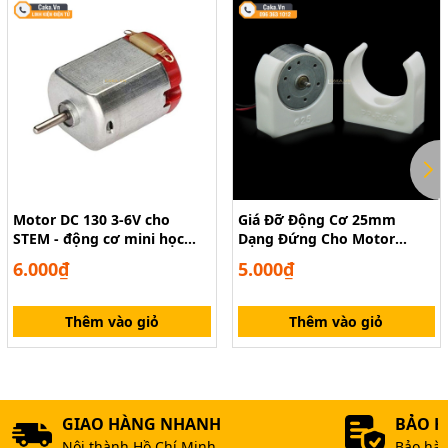
Motor DC 130 3-6V cho
Giá Đỡ Động Cơ 25mm
STEM - động cơ mini học
Dạng Đứng Cho Motor
tập DIY
300/370/280/260 – Phụ Kiện
6.000₫
5.000₫
Mô Hình
Thêm vào giỏ
Thêm vào giỏ
GIAO HÀNG NHANH
BẢO 
Mạch Điều Khiển Động Cơ L298
Nội thành Hồ Chí Minh
Bảo hàn