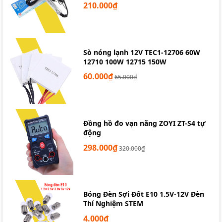
210.000₫
Sò nóng lạnh 12V TEC1-12706 60W
12710 100W 12715 150W
60.000₫
65.000₫
Đồng hồ đo vạn năng ZOYI ZT-S4 tự
động
298.000₫
320.000₫
Bóng Đèn Sợi Đốt E10 1.5V-12V Đèn
Thí Nghiệm STEM
4.000₫