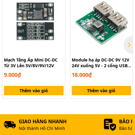
Mạch Tăng Áp Mini DC-DC
Module hạ áp DC-DC 9V 12V
Từ 3V Lên 5V/8V/9V/12V
24V xuống 5V - 2 cổng USB
3A
9.000₫
18.000₫
Thêm vào giỏ
Thêm vào giỏ
GIAO HÀNG NHANH
BẢO 
Nội thành Hồ Chí Minh
Bảo hàn