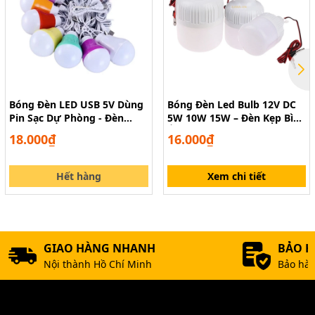
đoạn giúp bạn dễ dang quan sát giá trị điện áp ngõ ra.
Nút nhấn trên mạch giúp bật tắt ngõ ra dễ dàng
Bóng Đèn LED USB 5V Dùng
Bóng Đèn Led Bulb 12V DC
Pin Sạc Dự Phòng - Đèn
5W 10W 15W – Đèn Kẹp Bình
Buld Cắm Sạc, Dùng Ngoài
Ắc Quy Siêu Sáng
18.000₫
16.000₫
Trời
Hết hàng
Xem chi tiết
GIAO HÀNG NHANH
BẢO 
Nội thành Hồ Chí Minh
Bảo hàn