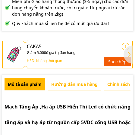
Miễn phí Giao hàng thông thường (3-5 ngày) cho các đơn
hàng chuyển khoản trước, có trị giá > 1tr ( ngoại trừ các
đơn hàng nặng trên 2kg)
Qúy khách mua sỉ liên hệ để có mức giá ưu đãi !
CAKA5
Giảm 5.000đ giá trị đơn hàng
HSD: Không thời gian
Sao chép
Mô tả sản phẩm
Hướng dẫn mua hàng
Chính sách b
Mạch Tăng Áp ,Hạ áp USB Hiển Thị Led có chức năng
tăng áp và hạ áp từ nguồn cấp 5VDC cổng USB hoặc