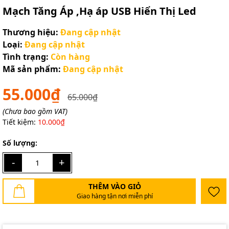
Mạch Tăng Áp ,Hạ áp USB Hiển Thị Led
Thương hiệu:
Đang cập nhật
Loại:
Đang cập nhật
Tình trạng:
Còn hàng
Mã sản phẩm:
Đang cập nhật
55.000₫
65.000₫
(Chưa bao gồm VAT)
Tiết kiệm:
10.000₫
Số lượng:
-
+
THÊM VÀO GIỎ
Giao hàng tận nơi miễn phí