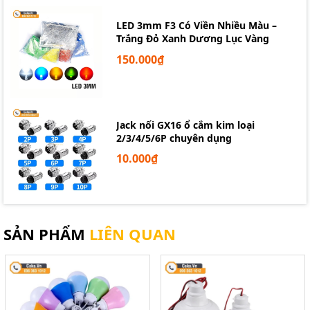
LED 3mm F3 Có Viền Nhiều Màu –
Trắng Đỏ Xanh Dương Lục Vàng
150.000₫
Jack nối GX16 ổ cắm kim loại
2/3/4/5/6P chuyên dụng
10.000₫
Mạch Cấp Nguồn Cổng USB DC-DC
SẢN PHẨM
LIÊN QUAN
Buck Boost
Ngoài ra mạch được thiết kế màn hình hiển thị led 7