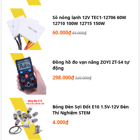
Sò nóng lạnh 12V TEC1-12706 60W
12710 100W 12715 150W
Mạch Tăng Áp Hạ áp USB Hiển Thị
60.000₫
65.000₫
Led
Đồng hồ đo vạn năng ZOYI ZT-S4 tự
động
Mạch Tăng Áp - Hạ áp USB Hiển Thị Led
được thiết kế
với kích thước nhỏ gọn, giao diện ngõ vào cổng USB và
298.000₫
320.000₫
Micro USB phổ biến, ngõ ra jack domino 2 pin giúp bạn
dễ dàng tháp lắp khi sử dụng.
Bóng Đèn Sợi Đốt E10 1.5V-12V Đèn
Thí Nghiệm STEM
4.000₫