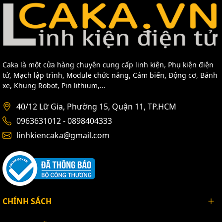
Mạch Tăng Áp ,Hạ áp USB Hiển Thị
Led
Caka là một cửa hàng chuyên cung cấp linh kiện, Phụ kiện điện
tử, Mạch lập trình, Module chức năng, Cảm biến, Động cơ, Bánh
CÁC BẠN CẦN XIN HÃY LIÊN HỆ THEO CÁC THÔNG
xe, Khung Robot, Pin lithium,...
TIN SAU.
40/12 Lữ Gia, Phường 15, Quận 11, TP.HCM
LINH KIỆN ĐIỆN TỬ TPHCM
Địa Chỉ: Số 40/12 Lữ Gia - Phường 15 - Quận 11 - HCM
0963631012 - 0898404333
Điện Thoại: 0963631012 - 0898404333
linhkiencaka@gmail.com
Website: https://caka.vn/
CHÍNH SÁCH