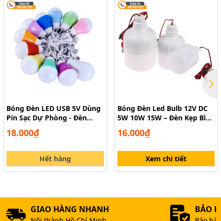
Bóng Đèn LED USB 5V Dùng
Bóng Đèn Led Bulb 12V DC
Pin Sạc Dự Phòng - Đèn
5W 10W 15W – Đèn Kẹp Bình
Buld Cắm Sạc, Dùng Ngoài
Ắc Quy Siêu Sáng
18.000₫
16.000₫
Trời
Hết hàng
Xem chi tiết
GIAO HÀNG NHANH
BẢO 
Nội thành Hồ Chí Minh
Bảo hàn