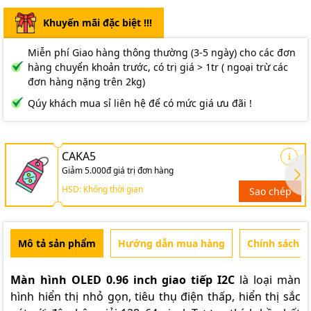
Khuyến mãi đặc biệt !!!
Miễn phí Giao hàng thông thường (3-5 ngày) cho các đơn
hàng chuyển khoản trước, có trị giá > 1tr ( ngoại trừ các
đơn hàng nặng trên 2kg)
Qúy khách mua sỉ liên hệ để có mức giá ưu đãi !
CAKA5
Giảm 5.000đ giá trị đơn hàng
HSD: Không thời gian
Sao chép
Mô tả sản phẩm
Hướng dẫn mua hàng
Chính sách b
Màn hình OLED 0.96 inch giao tiếp I2C
là loại màn
hình hiển thị nhỏ gọn, tiêu thụ điện thấp, hiển thị sắc