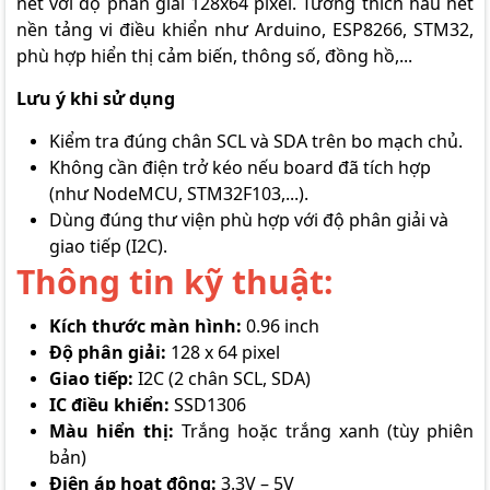
nét với độ phân giải 128x64 pixel. Tương thích hầu hết
nền tảng vi điều khiển như Arduino, ESP8266, STM32,
phù hợp hiển thị cảm biến, thông số, đồng hồ,...
Lưu ý khi sử dụng
Kiểm tra đúng chân SCL và SDA trên bo mạch chủ.
Không cần điện trở kéo nếu board đã tích hợp
(như NodeMCU, STM32F103,...).
Dùng đúng thư viện phù hợp với độ phân giải và
giao tiếp (I2C).
Thông tin kỹ thuật:
Kích thước màn hình:
0.96 inch
Độ phân giải:
128 x 64 pixel
Giao tiếp:
I2C (2 chân SCL, SDA)
IC điều khiển:
SSD1306
Màu hiển thị:
Trắng hoặc trắng xanh (tùy phiên
bản)
Điện áp hoạt động:
3.3V – 5V