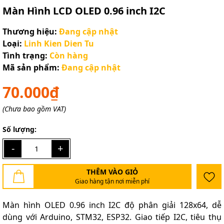
Màn Hình LCD OLED 0.96 inch I2C
Thương hiệu:
Đang cập nhật
Loại:
Linh Kien Dien Tu
Tình trạng:
Còn hàng
Mã sản phẩm:
Đang cập nhật
70.000₫
(Chưa bao gồm VAT)
Số lượng:
-
+
THÊM VÀO GIỎ
Giao hàng tận nơi miễn phí
Màn hình OLED 0.96 inch I2C độ phân giải 128x64, dễ
dùng với Arduino, STM32, ESP32. Giao tiếp I2C, tiêu thụ