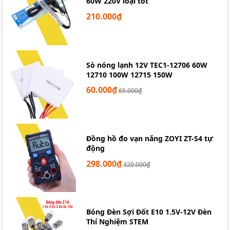
60W 220V loại tốt
210.000₫
Sò nóng lạnh 12V TEC1-12706 60W
12710 100W 12715 150W
60.000₫
65.000₫
Đồng hồ đo vạn năng ZOYI ZT-S4 tự
động
298.000₫
320.000₫
Màn Hình LCD OLED 0.96 inch I2C
Ứng dụng
Bóng Đèn Sợi Đốt E10 1.5V-12V Đèn
Thí Nghiệm STEM