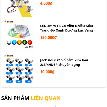
Hiển thị dữ liệu cảm biến (nhiệt độ, độ ẩm, khí
4.000₫
gas,...).
Giao diện hiển thị cho thiết bị nhúng.
Đồng hồ điện tử, máy đo, hiển thị trạng thái hệ
thống.
LED 3mm F3 Có Viền Nhiều Màu –
Trắng Đỏ Xanh Dương Lục Vàng
Dự án học tập Arduino, ESP8266, ESP32, STM32,...
150.000₫
Jack nối GX16 ổ cắm kim loại
2/3/4/5/6P chuyên dụng
10.000₫
SẢN PHẨM
LIÊN QUAN