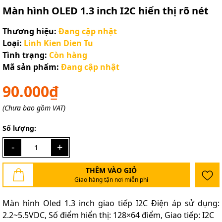
Màn hình OLED 1.3 inch I2C hiển thị rõ nét
Thương hiệu:
Đang cập nhật
Loại:
Linh Kien Dien Tu
Tình trạng:
Còn hàng
Mã sản phẩm:
Đang cập nhật
90.000₫
(Chưa bao gồm VAT)
Số lượng:
-
+
THÊM VÀO GIỎ
Giao hàng tận nơi miễn phí
Màn hình Oled 1.3 inch giao tiếp I2C Điện áp sử dụng:
2.2~5.5VDC, Số điểm hiển thị: 128×64 điểm, Giao tiếp: I2C