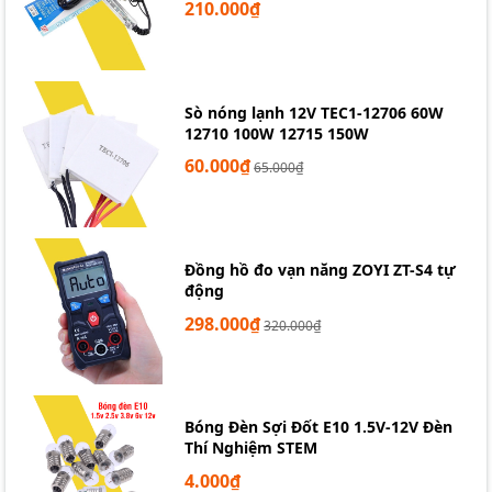
210.000₫
Sò nóng lạnh 12V TEC1-12706 60W
12710 100W 12715 150W
60.000₫
65.000₫
Đồng hồ đo vạn năng ZOYI ZT-S4 tự
động
298.000₫
320.000₫
Màn hình OLED 1.3 inch I2C hiển thị rõ nét
Ứng dụng
Bóng Đèn Sợi Đốt E10 1.5V-12V Đèn
Thí Nghiệm STEM
Hiển thị thông số cảm biến, đồng hồ thời gian
thực.
4.000₫