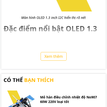
Màn hình OLED 1.3 inch I2C hiển thị rõ nét
Đặc điểm nổi bật OLED 1.3
Kích thước lớn hơn giúp hiển thị nhiều dữ liệu cùng
lúc.
Sử dụng giao tiếp I2C tiết kiệm chân kết nối (2 dây).
Hiển thị bằng công nghệ OLED cho độ tương phản
Xem thêm
cao.
Thư viện hỗ trợ đa nền tảng: Arduino, ESP, STM,...
Ứng dụng đa dạng: thiết bị IoT, đồng hồ, màn
trạng thái, điều khiển công nghiệp.
CÓ THỂ
BẠN THÍCH
Mỏ hàn điều chỉnh nhiệt độ No907
60W 220V loại tốt