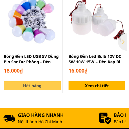
Bóng Đèn LED USB 5V Dùng
Bóng Đèn Led Bulb 12V DC
Pin Sạc Dự Phòng - Đèn
5W 10W 15W – Đèn Kẹp Bình
Buld Cắm Sạc, Dùng Ngoài
Ắc Quy Siêu Sáng
18.000₫
16.000₫
Trời
Hết hàng
Xem chi tiết
GIAO HÀNG NHANH
BẢO 
Nội thành Hồ Chí Minh
Bảo hàn