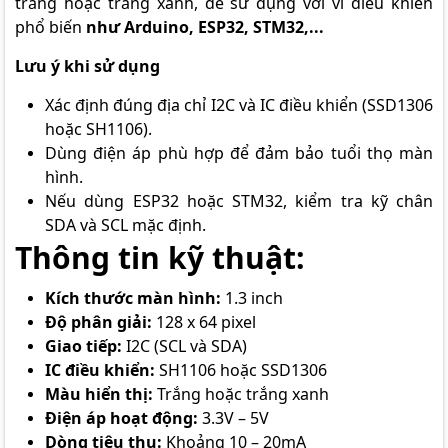
trắng hoặc trắng xanh, dễ sử dụng với vi điều khiển
phổ biến
như Arduino, ESP32, STM32,...
Lưu ý khi sử dụng
Xác định đúng địa chỉ I2C và IC điều khiển (SSD1306
hoặc SH1106).
Dùng điện áp phù hợp để đảm bảo tuổi thọ màn
hình.
Nếu dùng ESP32 hoặc STM32, kiểm tra kỹ chân
SDA và SCL mặc định.
Thông tin kỹ thuật:
Kích thước màn hình:
1.3 inch
Độ phân giải:
128 x 64 pixel
Giao tiếp:
I2C (SCL và SDA)
IC điều khiển:
SH1106 hoặc SSD1306
Màu hiển thị:
Trắng hoặc trắng xanh
Điện áp hoạt động:
3.3V – 5V
Dòng tiêu thụ:
Khoảng 10 – 20mA