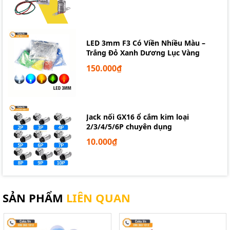
Màn hình giao diện người dùng cho thiết bị nhúng.
Dự án học tập, nghiên cứu lập trình vi điều khiển.
Tích hợp vào thiết bị đo, bộ điều khiển,...
LED 3mm F3 Có Viền Nhiều Màu –
Trắng Đỏ Xanh Dương Lục Vàng
150.000₫
Jack nối GX16 ổ cắm kim loại
2/3/4/5/6P chuyên dụng
10.000₫
SẢN PHẨM
LIÊN QUAN