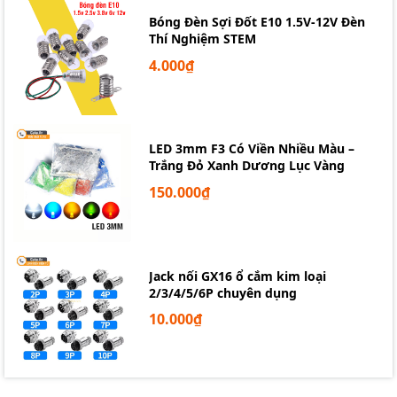
Bóng Đèn Sợi Đốt E10 1.5V-12V Đèn
Thí Nghiệm STEM
4.000₫
LED 3mm F3 Có Viền Nhiều Màu –
Trắng Đỏ Xanh Dương Lục Vàng
150.000₫
Jack nối GX16 ổ cắm kim loại
2/3/4/5/6P chuyên dụng
10.000₫