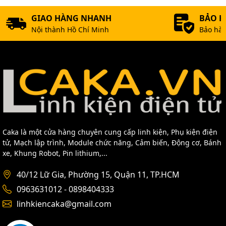
GIAO HÀNG NHANH
BẢO 
Nội thành Hồ Chí Minh
Bảo hàn
Caka là một cửa hàng chuyên cung cấp linh kiện, Phụ kiện điện
tử, Mạch lập trình, Module chức năng, Cảm biến, Động cơ, Bánh
xe, Khung Robot, Pin lithium,...
40/12 Lữ Gia, Phường 15, Quận 11, TP.HCM
0963631012 - 0898404333
linhkiencaka@gmail.com