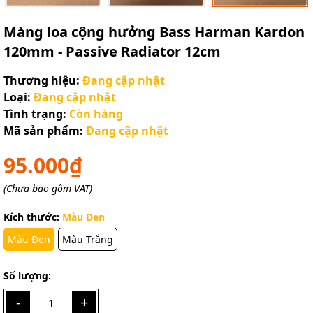
Điều kiện:
Màng loa cộng hưởng Bass Harman Kardon
120mm - Passive Radiator 12cm
Thương hiệu:
Đang cập nhật
Loại:
Đang cập nhật
Tình trạng:
Còn hàng
Mã sản phẩm:
Đang cập nhật
95.000₫
(Chưa bao gồm VAT)
Kích thước:
Màu Đen
Màu Đen
Màu Trắng
Số lượng:
-
+