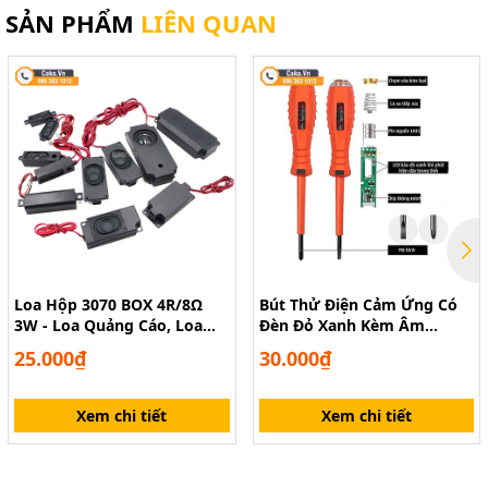
SẢN PHẨM
LIÊN QUAN
Loa Hộp 3070 BOX 4R/8Ω
Bút Thử Điện Cảm Ứng Có
3W - Loa Quảng Cáo, Loa
Đèn Đỏ Xanh Kèm Âm
Máy POS, Loa Thiết Bị Tích
Thanh Báo
25.000₫
30.000₫
Hợp
Xem chi tiết
Xem chi tiết