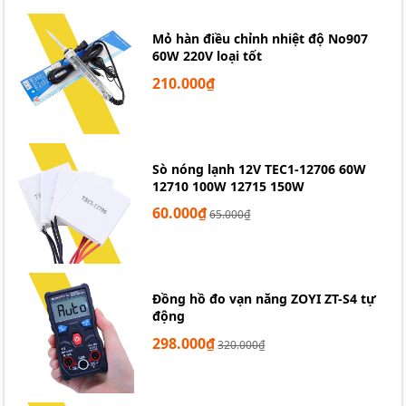
Mỏ hàn điều chỉnh nhiệt độ No907
60W 220V loại tốt
210.000₫
Sò nóng lạnh 12V TEC1-12706 60W
12710 100W 12715 150W
60.000₫
65.000₫
Đồng hồ đo vạn năng ZOYI ZT-S4 tự
động
298.000₫
320.000₫